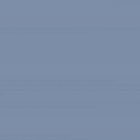
te entre les participants, jolies photos et vidéo, il y en a pour tous les gouts dans le
 bien lourds, et donc de moins en moins de femmes
 rencontres, boutique; on rencontre des gens charmants, intéressants...
sées mériteraient d'être étoffées, classées et "rangées"; quelques éléments un peu l
 c'est dommage...on peut parler de sexe en évitant la vulgarité et en écrivant correc
s...
r les forums, les rencontres, la boutique aux prix assez attractifs et la convivial
font oublier la lourdeur et la vulgarité de quelques égarés...
xpérience, forums, gratuit, galeries, blog