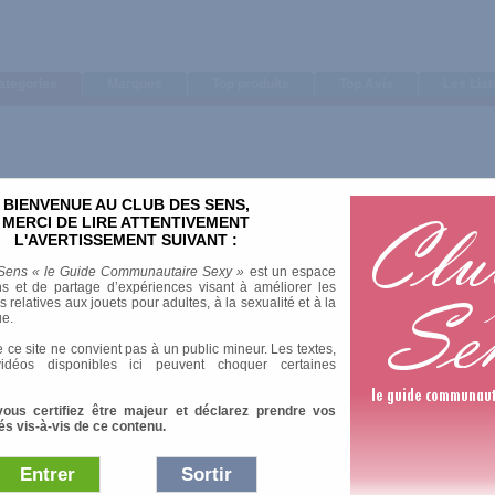
ategories
Marques
Top produits
Top Avis
Les Lis
BIENVENUE AU CLUB DES SENS,
MERCI DE LIRE ATTENTIVEMENT
L'AVERTISSEMENT SUIVANT :
Sens « le Guide Communautaire Sexy »
est un espace
s et de partage d’expériences visant à améliorer les
relatives aux jouets pour adultes, à la sexualité et à la
ue.
 ce site ne convient pas à un public mineur. Les textes,
idéos disponibles ici peuvent choquer certaines
vous certifiez être majeur et déclarez prendre vos
és vis-à-vis de ce contenu.
Entrer
Sortir
Afficher :
Sélection
|
Les plus 