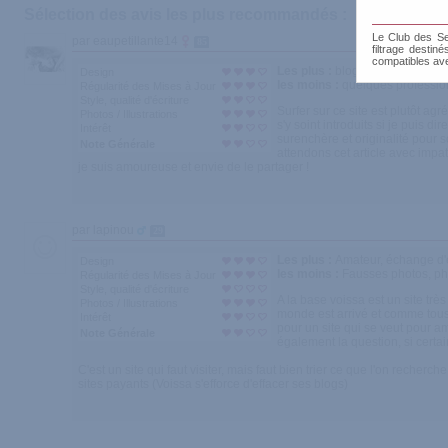
Sélection des avis les plus recommandés :
Le Club des Sen
par eaupetillante14
85
filtrage destin
compatibles av
Les plus :
blogs tous différents
Design
les moins :
quelques professionn
Régularité des Mises à Jour
Style, qualité d'écriture
Surfer sur ce site est plutôt ag
Photos / Illustrations
s'y soint introduits si je puis 
Intérêt
surenchère et originalité pour 
Note Générale
attendons cet article avec impat
je suis amoureuse et envie de le partager !
par lapinou
29
Les plus :
Amateur, échange d'e
Design
les moins :
Fausses photos, ph
Régularité des Mises à Jour
Style, qualité d'écriture
A la base voissa est un site très
Photos / Illustrations
monde est arrivé et comme tous 
Intérêt
pour un site qui se veut pour a
Note Générale
également la question, si certa
C'est un site qui faut visiter, mais faut bien trier ce que l'on reche
sites payants (Voissa s'efforce d'effacer ses blogs)