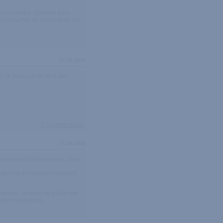
ssions intimes . Comme tous
'y retourner de temps pour lire
10.09.2009
r ce biais,car ce sont des
1 Commentaire
07.08.2009
 vraiment intéressantes, mise
 autant de personnes vraiment
renons un énorme plaisir sur
ujours vulgaires)