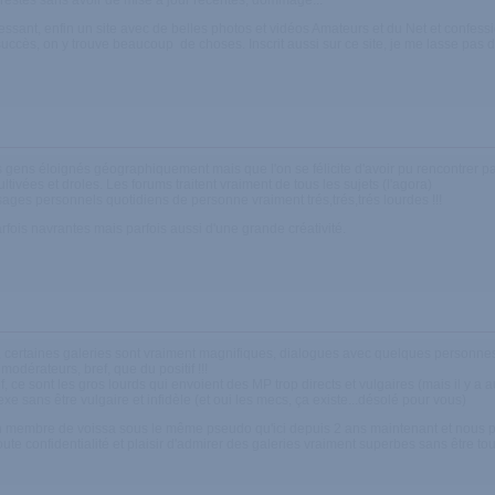
 restés sans avoir de mise à jour récentes, dommage...
téressant, enfin un site avec de belles photos et vidéos Amateurs et du Net et confe
 succès, on y trouve beaucoup de choses. Inscrit aussi sur ce site, je me lasse pas d
s gens éloignés géographiquement mais que l'on se félicite d'avoir pu rencontrer pa
ltivées et droles. Les forums traitent vraiment de tous les sujets (l'agora)
es personnels quotidiens de personne vraiment trés,trés,trés lourdes !!!
rfois navrantes mais parfois aussi d'une grande créativité.
ertaines galeries sont vraiment magnifiques, dialogues avec quelques personnes
 modérateurs, bref, que du positif !!!
f, ce sont les gros lourds qui envoient des MP trop directs et vulgaires (mais il y a
exe sans être vulgaire et infidèle (et oui les mecs, ça existe...désolé pour vous)
 membre de voissa sous le même pseudo qu'ici depuis 2 ans maintenant et nous p
toute confidentialité et plaisir d'admirer des galeries vraiment superbes sans être to