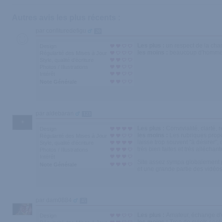
Autres avis les plus récents :
par confituredefigu
20
Les plus :
un respect de la char
Design
les moins :
beaucoup d'hommes
Régularité des Mises à Jour
Style, qualité d'écriture
Photos / Illustrations
Intérêt
Note Générale
par aldebaran
123
Les plus :
Convivialité, clarté,
Design
les moins :
Les rubriques propo
Régularité des Mises à Jour
laisse trop souvent "à désirer",
Style, qualité d'écriture
très bien faites et très alléchante
Photos / Illustrations
Intérêt
Site assez sympa globalement pou
Note Générale
et une grande partie des vidéos 
par dam0884
45
Les plus :
Amateur, échange d'e
Design