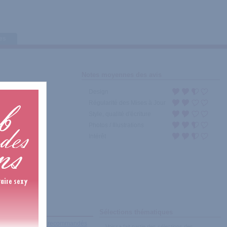
tes
Notes moyennes des avis
Design
Régularité des Mises à Jour
Style, qualité d'écriture
Photos / Illustrations
Intérêt
Sélections thématiques
récents
|
Les plus recommandés
Voissa fait partie des sélections des