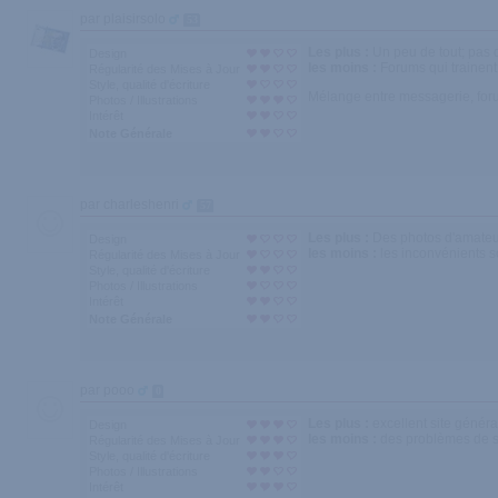
par plaisirsolo
53
Les plus :
Un peu de tout; pas 
Design
les moins :
Forums qui trainent
Régularité des Mises à Jour
Style, qualité d'écriture
Mélange entre messagerie, forum,
Photos / Illustrations
Intérêt
Note Générale
par charleshenri
57
Les plus :
Des photos d'amateur
Design
les moins :
les inconvénients s
Régularité des Mises à Jour
Style, qualité d'écriture
Photos / Illustrations
Intérêt
Note Générale
par pooo
0
Les plus :
excellent site généra
Design
les moins :
des problèmes de s
Régularité des Mises à Jour
Style, qualité d'écriture
Photos / Illustrations
Intérêt