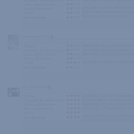
les moins :
Trop de sujets sont
Régularité des Mises à Jour
Style, qualité d'écriture
A la base c' est un site très in
Photos / Illustrations
grand site il est victime de son
Intérêt
et voir les photos ou sujets.
Note Générale
par cascade64
5
Les plus :
On peut y croiser de
Design
personnes trés intéressantes, cu
Régularité des Mises à Jour
les moins :
Le nombre de messag
Style, qualité d'écriture
Photos / Illustrations
Les galeries d'amateurs sont pa
Intérêt
Note Générale
par chrishot2
5
Les plus :
Nombreux membres, c
Design
à jour régulière, bon travail des
Régularité des Mises à Jour
les moins :
Le seul point négati
Style, qualité d'écriture
correctes...). On peut aimer le s
Photos / Illustrations
Intérêt
Nous sommes un couple lorrain
Note Générale
ce site (plaisir de s'exhiber en 