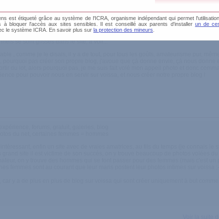
s est étiqueté grâce au système de l'ICRA, organisme indépendant qui permet l'utilisation
és à bloquer l'accès aux sites sensibles. Il est conseillé aux parents d'installer
un de ces
ec le système ICRA. En savoir plus sur
la protection des mineurs
.
 les uns les autres, il y a vraiment de tout, et au moins ce sont des amateurs pour la 
els se sont glissés dans le site, à voir...
réable , comme je le disais, il y a de tout, pour tous les goûts, amateurisme pur, mêm
dire, pourquoi pas créer son propre blog, j'avoue que çà donne envie, çà nous donne e
sortir du lot, alors pourquoi pas, je me suis fait volé mon appeil photo et donc co
ience pour pouvoir nous en servir sur voissa, et nous créer notre propre blog !
xpérience, forums, gratuit, galeries, blog
otos du net, certaines femmes = hommes
 intéressant, enfin un site avec de vraies amatrices, au fils du temps (je connais le s
grand site il est victime de son succès, on y trouve beaucoup de photos volées du
mateur, on y trouve des hommes qui se font passer pour des femmes (mais c'est un p
ines femmes sont au courant que leur maris postent leur photos intimes sur voissa ;-
rche, car y a de plus en plus de blog sur voissa qui sont créer uniquement à but comme
Voir la suite