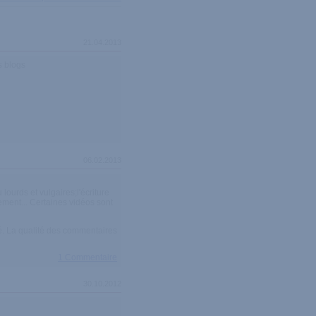
21.04.2013
s blogs
06.02.2013
ourds et vulgaires;l'écriture
tement... Certaines vidéos sont
ité. La qualité des commentaires
1 Commentaire
30.10.2012