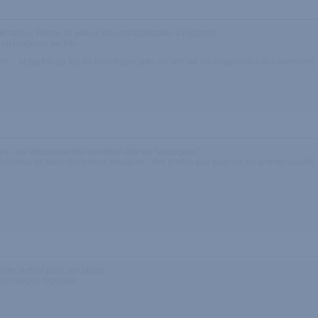
de tabou; Photos et videos souvent agréables à regarder
 en longueur parfois
 ...et parfois ça fait du bien d'aller jeter un oeil sur les coquineries des membres
s : les Voissaunautes semblent être de "vrais gens"
ont ceux de sites réellement amateurs : des photos pas toujours de grande qualité.
liste surtout pour ces blogs
urcharges réguliers