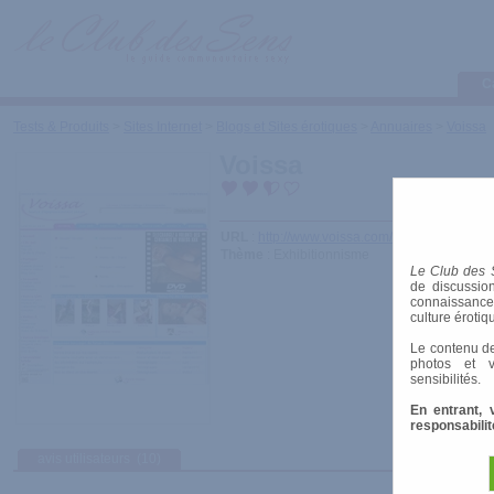
C
Tests & Produits
>
Sites Internet
>
Blogs et Sites érotiques
>
Annuaires
>
Voissa
Voissa
URL
:
http://www.voissa.com/
Thème
: Exhibitionnisme
Le Club des 
de discussion
connaissances 
culture érotiq
Le contenu de
photos et v
sensibilités.
En entrant, 
responsabilit
avis utilisateurs
(10)