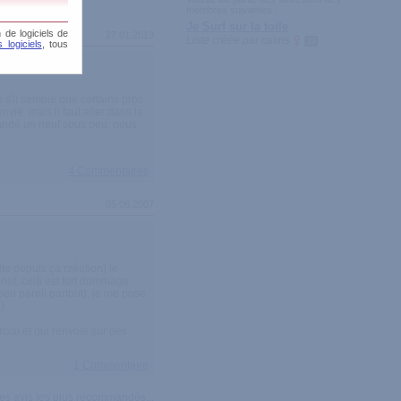
membres suivantes :
Je Surf sur la toile
 de logiciels de
27.01.2013
Liste créée par
calins
23
 logiciels
, tous
plupart !
e s'il semble que certains pros
nvie mais il faut aller dans la
mmandé un neuf sous peu, nous
4 Commentaires
05.08.2007
ite depuis ça création) le
 net, celà est fort dommage
eu pareil partout), je me pose
)
rcial et qui renvoie sur des
1 Commentaire
 des avis les plus recommandés...