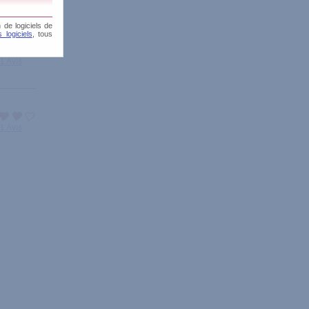
 de logiciels de
 logiciels
, tous
1 Avis
1 Avis