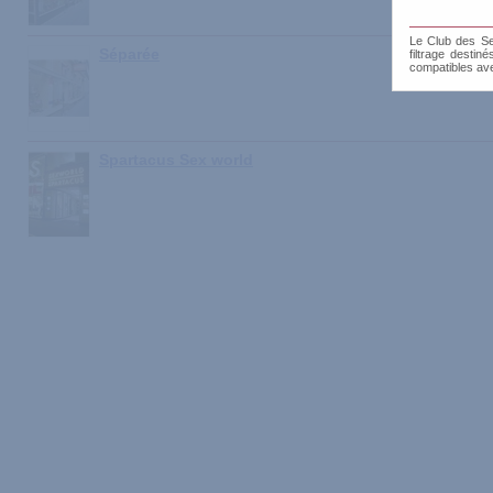
Le Club des Sen
Séparée
filtrage destin
compatibles av
Spartacus Sex world