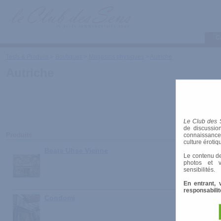
C
Tests & Produits
>
Boutiques
>
Magasins physiques
>
Autriche
Autriche
Le Club des 
de discussion
Produits
connaissances 
culture érotiq
Beate Uhse Vienne
Le contenu de
photos et v
sensibilités.
En entrant, 
responsabilit
Condomi