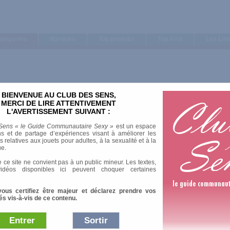
ategories
Marques
Top produits
Top Avis
Les Lis
BIENVENUE AU CLUB DES SENS,
Trier par
MERCI DE LIRE ATTENTIVEMENT
L'AVERTISSEMENT SUIVANT :
Note moyenne
Nombre d'avis
Sens « le Guide Communautaire Sexy »
est un espace
s et de partage d’expériences visant à améliorer les
relatives aux jouets pour adultes, à la sexualité et à la
ue.
 ce site ne convient pas à un public mineur. Les textes,
idéos disponibles ici peuvent choquer certaines
vous certifiez être majeur et déclarez prendre vos
és vis-à-vis de ce contenu.
Entrer
Sortir