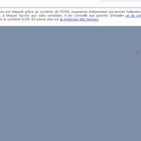
s est étiqueté grâce au système de l'ICRA, organisme indépendant qui permet l'utilisation
és à bloquer l'accès aux sites sensibles. Il est conseillé aux parents d'installer
un de ces
ec le système ICRA. En savoir plus sur
la protection des mineurs
.