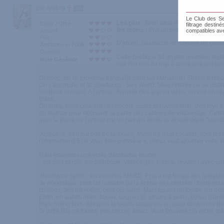
par Aretina
399
Le Club des Sen
Les plus :
Bien situé et facile à trouver
Choix / Offre
filtrage destin
les moins :
Prix un peu enflés
Accueil
compatibles av
Prix
D'abord, Spartacus est comme un cours en
Ambiance et Public
Quartier
Cette boutique fut un des premiers suje
Note Générale
moi j'en eus du mal à croire que quelque
Or donc, on se promène tranquillement sur Mariahilfer Straße lorsq
On s'approche et lit: Spartacus - Sex World. Mais l'entrée ne se di
sur deux niveaux. A l'entrée, derrière des grands vitres, on voit un 
blanc.
On entre, mais cela m'a l'air encore assez conventionnel. Des toys à 
on avance pour découvrir la partie des cabines de visionnage. Cert
avec la pièce de l'entrée par un hall qui abrite la vidéothèque "stand
Jusque là, rien qui sort de la moule. Mais! Il y a un escalier, dont l
l'étonnement! Et si vous êtes pressé-e-s, mieux vaut ajourner votre vis
Mais essayons une visite dantesque foudre:
- premier cercle: mediathèque. Vidéos gay, fetiche, revues ( avec un
-deuxième cercle: accessoires SM/SD. Et là il est temps des question
Je m'explique: pour un outsider de la scène gay, certains objets peuv
chaines, des menottes, cela oui aussi. Mais quand on tombe sur des
Enfin, en autres rôles: bijoux, bagues O, pinces à seins, bijoux d'urè
bras, fisting toys, des gros et lourds chapelets en acier dont on se
Si votre tête ne tourne pas encore assez, vous trouverez la niche qu