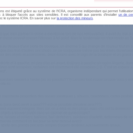
s est étiqueté grâce au système de l'ICRA, organisme indépendant qui permet l'utilisation
, choix époustouflant
és à bloquer l'accès aux sites sensibles. Il est conseillé aux parents d'installer
un de ces
ec le système ICRA. En savoir plus sur
la protection des mineurs
.
 matière de sexualité: il couvre chaque aspect de la sexualité, et il reste toujours
ts que mon partner in crime a mentionné lors de nos retrouvailles. Il avait du mal à
 chose pouvait encore l'étonner à tel point. Mais le lendemain on s'est rendu au Spa
ue au dessus d'une porte de boutique, un énorme S qui change de couleur tout en s
stingue pas trop d'autres sex shops, on ne soupçonne même pas les vraies dimension
choix des objets et accessoires, deux écrans avec le logo de la boutique et un gran
droite et à gauche, en peu plus en avant, toujours à gauche un rayon lingerie, dans 
aines sont occupées, certaines ont récemment été occupées (;-)). C'est un espace a
ard".
es marches mènent à l'enfer (ou au paradis???) Laissez tout espoir lorsque vous y en
ite ici.
e importante proportion des revues asiatiques ), albums, calendriers, cartes postale
s (cela peut servir a quoi??? est-ce possible d'insérer cela???)
ent vraiment intriguer. Bien sur, on a déjà vu des plugs, mais s'ils ont la dimension
 objets a trouver plutôt dans un cabinet de gynécologie?
tre, laisses et colliers, baillons, ball stretchers, ceintures chasteté, deformeurs de
 demande comment on fait pour se tenir debout avec?
i abrite des grands placards remplis d'objets destines aux lavements anaux.