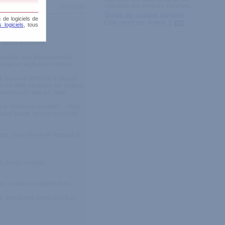
sélections des membres suivantes :
29.10.2007
Guide du routard sensuel
 de logiciels de
Liste créée par
Aretina
399
 logiciels
, tous
 tant à découvrir.
 contenir son étonnement et
rtacus et j'ai tout compris.
e tournant aimante le regard.
s de cette boutique qui s'étend
d mannequin vêtu en latex
le milieu un comptoir ... mais
ssez grand, qui est connecté
trez, cela créera de l'espace à
s, livres, mangas;
 de la tête d'un bébé? Des
 nez, des godes longs quant un