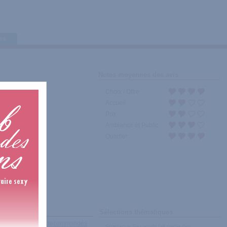
tes
Notes moyennes des avis
Choix / Offre
Accueil
Prix
Ambiance et Public
Quartier
Sélections thématiques
récents
|
Les plus recommandés
Spartacus Sex world fait partie des