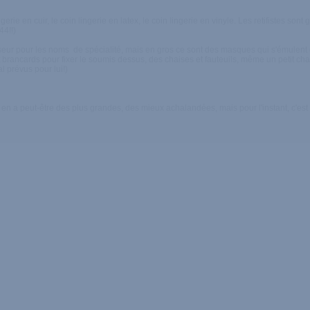
ngerie en cuir, le coin lingerie en latex, le coin lingerie en vinyle. Les retifistes so
44!!)
sseur pour les noms de spécialité, mais en gros ce sont des masques qui s'émulent
 et brancards pour fixer le soumis dessus, des chaises et fauteuils, même un petit cha
l prévus pour lui!)
 en a peut-être des plus grandes, des mieux achalandées, mais pour l'instant, c'est