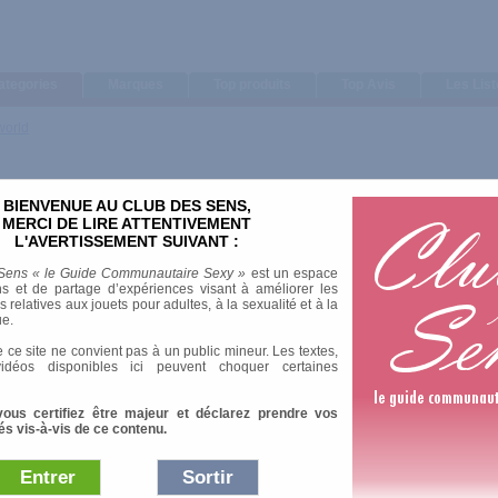
ategories
Marques
Top produits
Top Avis
Les Lis
world
BIENVENUE AU CLUB DES SENS,
MERCI DE LIRE ATTENTIVEMENT
L'AVERTISSEMENT SUIVANT :
Sens « le Guide Communautaire Sexy »
est un espace
s et de partage d’expériences visant à améliorer les
relatives aux jouets pour adultes, à la sexualité et à la
ue.
 ce site ne convient pas à un public mineur. Les textes,
idéos disponibles ici peuvent choquer certaines
vous certifiez être majeur et déclarez prendre vos
és vis-à-vis de ce contenu.
Entrer
Sortir
Afficher :
Sélection
|
Les plus 