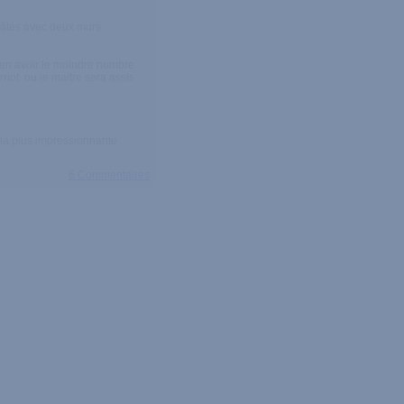
nt gâtés avec deux murs
 en avoir le moindre nombre
rriot ou le maitre sera assis
 la plus impressionnante
6 Commentaires