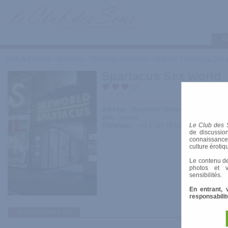
C
Tests & Produits
>
Boutiques
>
Magasins physiques
>
Autriche
>
Spartacus Sex 
Spartacus Sex world
Adresse
: Mariahilfer Straße 49, 1060 Wien
Ville
: Vienne
Le Club des 
Téléphone
: +43 1 587 66 56
de discussion
connaissances 
culture érotiq
Le contenu de
photos et v
sensibilités.
En entrant, 
responsabilit
avis utilisateurs
(1)