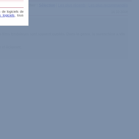
Afficher :
Sélection
|
Les plus récents
|
Les plus recommandés
 de logiciels de
16.10.2008
 logiciels
, tous
s films fondateurs sont souvent oubliés. Dans le genre, la surenchère a vite
 et éclairant.