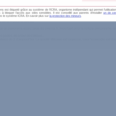
s est étiqueté grâce au système de l'ICRA, organisme indépendant qui permet l'utilisation
és à bloquer l'accès aux sites sensibles. Il est conseillé aux parents d'installer
un de ces
ec le système ICRA. En savoir plus sur
la protection des mineurs
.
rations, clarté
 de la France et des EU
resse un panorama assez large du cinéma X. Important pour la culture personnelle: le
s portes, de briser des tabous...
sion du X d'aujourd'hui. La qualité littéraire est moyenne, mais l'ensemble est clair