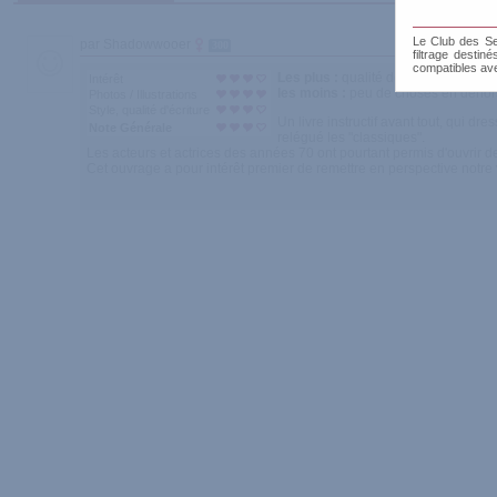
Le Club des Sen
par Shadowwooer
300
filtrage destin
compatibles av
Les plus :
qualité de l'ouvrage, illust
Intérêt
les moins :
peu de choses en dehors
Photos / Illustrations
Style, qualité d'écriture
Un livre instructif avant tout, qui d
Note Générale
relégué les "classiques".
Les acteurs et actrices des années 70 ont pourtant permis d'ouvrir de
Cet ouvrage a pour intérêt premier de remettre en perspective notre vi