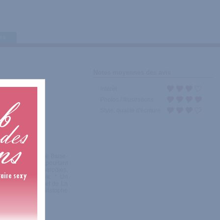
tes
Notes moyennes des avis
Intérêt
Photos / Illustrations
Style, qualité d'écriture
s ébats à l'affaire Baise-
 mineur ", qui a pourtant
pécialités : SM, parodies,
cénario et critique. * Un
n rédacteur en chef de La
Henri Gigoux, Christophe