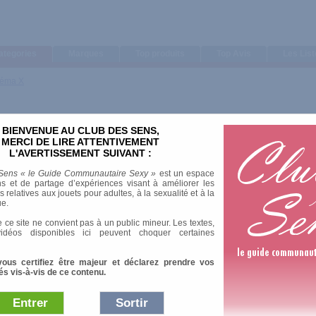
ategories
Marques
Top produits
Top Avis
Les Lis
néma X
BIENVENUE AU CLUB DES SENS,
MERCI DE LIRE ATTENTIVEMENT
L'AVERTISSEMENT SUIVANT :
Sens « le Guide Communautaire Sexy »
est un espace
s et de partage d’expériences visant à améliorer les
relatives aux jouets pour adultes, à la sexualité et à la
ue.
 ce site ne convient pas à un public mineur. Les textes,
idéos d'aujourd'hui, des classiques des années 70 aux films amateurs, des premier
idéos disponibles ici peuvent choquer certaines
PG, Ovidie, Clara Morgane, cet ouvrage offre un panorama complet d'un genre dit "
sommaire : * L' " histoire du X " relatée et détaillée par grandes périodes. * Les s
 adolescentes... * 41 films incontournables, présentés avec fiche technique, s
vous certifiez être majeur et déclarez prendre vos
réalisateurs avec leurs filmographies. Sous la direction de Jacques Zimmer, ancie
és vis-à-vis de ce contenu.
aphique, six spécialistes et critiques cinématographiques Stéphane Bourgoin, 
Philippe Rouyer.
Entrer
Sortir