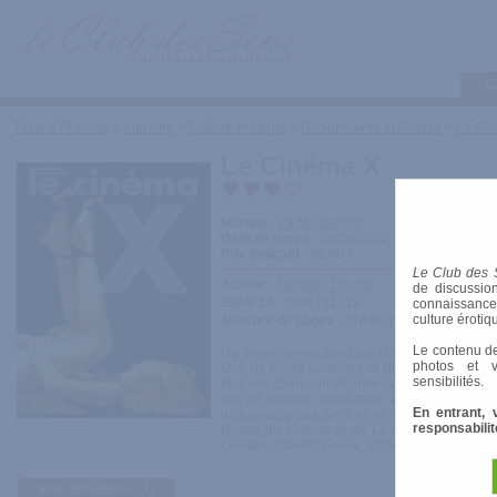
C
Tests & Produits
>
Librairie
>
Culture érotique
>
Dictionnaires et Guides
>
Le Ci
Le Cinéma X
Marque
:
La Musardine
Date de sortie
: 26/09/2002
Prix indicatif
: 38.00 €
Le Club des 
Auteur
:
Jacques Zimmer
de discussion
ISBN-10
: 2842711718
connaissances 
culture érotiq
Nombre de pages
: 416.00 pages
Le contenu de
De ses origines (les films clandestins) aux v
photos et v
Moi, de Linda Lovelace et Brigitte Lahaie à H
sensibilités.
toujours connu un énorme succès populaire. Au 
gay et lesbien, hard-crad, extrême, fausses
En entrant, 
dictionnaire des actrices et acteurs, et des 
responsabilit
Revue du cinéma et de La Saison cinématogr
Lemaire, Gérard Lenne, Didier Roth-Bettoni, 
avis utilisateurs
(1)