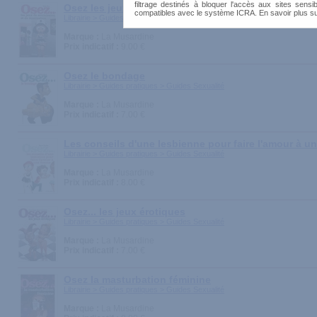
filtrage destinés à bloquer l'accès aux sites sensib
Osez les jeux de soumission et de domination
compatibles avec le système ICRA. En savoir plus s
Librairie > Guides pratiques > Guides Sexualité
Marque :
La Musardine
Prix indicatif :
9.00 €
Osez le bondage
Librairie > Guides pratiques > Guides Sexualité
Marque :
La Musardine
Prix indicatif :
7.00 €
Les conseils d'une lesbienne pour faire l'amour à 
Librairie > Guides pratiques > Guides Sexualité
Marque :
La Musardine
Prix indicatif :
8.00 €
Osez... les jeux érotiques
Librairie > Guides pratiques > Guides Sexualité
Marque :
La Musardine
Prix indicatif :
7.00 €
Osez la masturbation féminine
Librairie > Guides pratiques > Guides Sexualité
Marque :
La Musardine