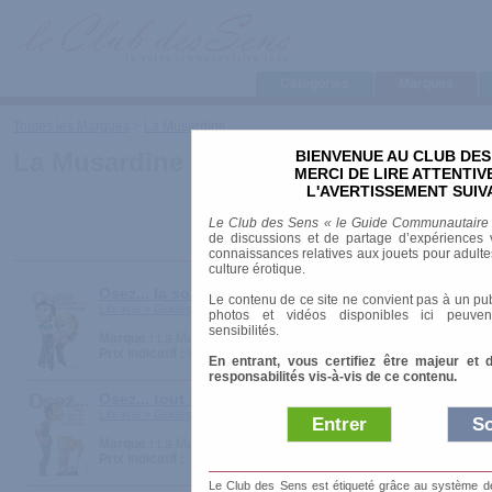
Categories
Marques
Toutes les Marques
>
La Musardine
BIENVENUE AU CLUB DES
La Musardine
MERCI DE LIRE ATTENTI
L'AVERTISSEMENT SUIV
Le Club des Sens « le Guide Communautaire
de discussions et de partage d’expériences v
connaissances relatives aux jouets pour adultes,
culture érotique.
Osez... la sodomie
Le contenu de ce site ne convient pas à un pub
Librairie > Guides pratiques > Guides Sexualité
photos et vidéos disponibles ici peuven
sensibilités.
Marque :
La Musardine
Prix indicatif :
8.00 €
En entrant, vous certifiez être majeur et 
responsabilités vis-à-vis de ce contenu.
Osez... tout savoir sur la fellation
Librairie > Guides pratiques > Guides Sexualité
Entrer
So
Marque :
La Musardine
Prix indicatif :
7.00 €
Le Club des Sens est étiqueté grâce au système de l