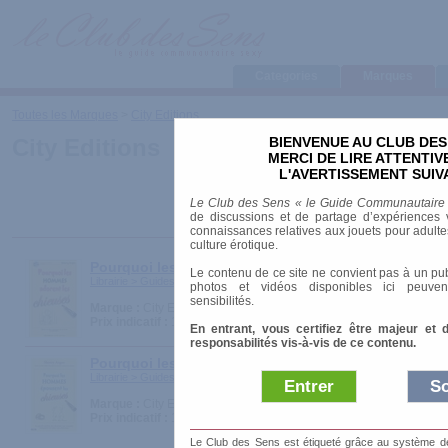
Categories
Marques
Toutes les Marques
>
City Editions
BIENVENUE AU CLUB DES
City Editions
MERCI DE LIRE ATTENTI
L'AVERTISSEMENT SUIV
Le Club des Sens « le Guide Communautaire
de discussions et de partage d’expériences v
connaissances relatives aux jouets pour adultes,
culture érotique.
Pourquoi les hommes adorent les chieuses
Le contenu de ce site ne convient pas à un pub
Librairie > Guides pratiques > Psychologie et couple
photos et vidéos disponibles ici peuven
sensibilités.
Marque :
City Editions
Prix indicatif :
18.00 €
En entrant, vous certifiez être majeur et 
responsabilités vis-à-vis de ce contenu.
Pourquoi les hommes épousent les chieuses
Librairie > Guides pratiques > Psychologie et couple
Entrer
So
Marque :
City Editions
Prix indicatif :
18.00 €
Le Club des Sens est étiqueté grâce au système de l