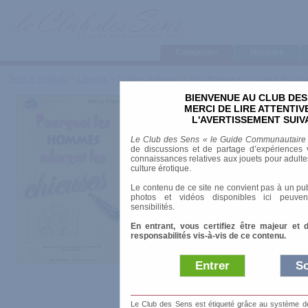
Categories
Marques
Tests & Produits
>
Librairie
>
Guides pratiques
>
Psychologie et couple
>
Pourqu
BIENVENUE AU CLUB DES
Pourquoi l
MERCI DE LIRE ATTENTI
L'AVERTISSEMENT SUIV
adorent les 
Le Club des Sens « le Guide Communautaire
de discussions et de partage d’expériences v
connaissances relatives aux jouets pour adultes,
culture érotique.
Le contenu de ce site ne convient pas à un pub
Marque
:
City Edit
photos et vidéos disponibles ici peuven
sensibilités.
Date de sortie
: 23
En entrant, vous certifiez être majeur et 
responsabilités vis-à-vis de ce contenu.
Prix indicatif
: 18.
Entrer
So
Auteur
:
Sherry Argov
Collection
:
De l'air du temps
ISBN-10
: 2915320225
Nombre de pages
: 269.00 pages
Le Club des Sens est étiqueté grâce au système de l