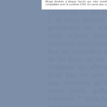
filtrage destinés à bloquer l'accès aux sites sensib
compatibles avec le système ICRA. En savoir plus s
Qu'est-ce qui fait 
? Si vous pensez 
gentillesse ou vo
vous n'avez rie
mentalité masculine
faut du caractère 
de fer dans un bel 
Multiplier les effo
profil bas ne sert 
aux hommes qu'il
entre leurs grif
méthode ? Vous fa
vous plaçant sur u