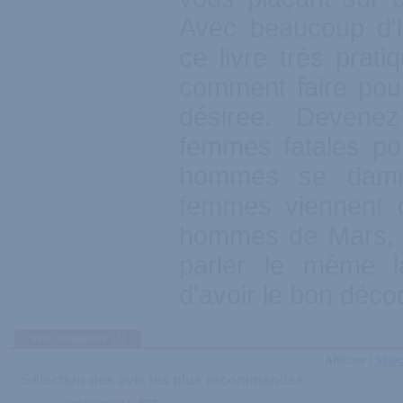
Avec beaucoup d'
ce livre très prat
comment faire pour
désirée. Devene
femmes fatales pou
hommes se damne
femmes viennent 
hommes de Mars, m
parler le même la
d'avoir le bon décod
avis utilisateurs
(3)
Afficher :
Sélec
Sélection des avis les plus recommandés :