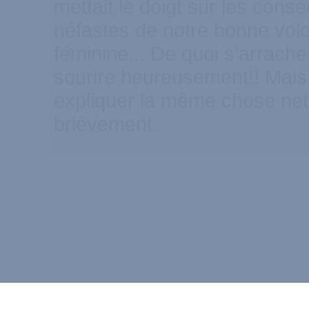
mettait le doigt sur les cons
néfastes de notre bonne volo
féminine... De quoi s'arrach
sourire heureusement!! Mais i
expliquer la même chose net
brièvement.