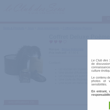
C
Tests & Produits
>
Jeux
>
Jeux gourmands
>
Coffret Deluxe Poème
Coffret Deluxe Poème
Marque
:
Bijoux Indiscrets
Prix indicatif
: 47.90 €
Le Club des 
Contient :
de discussion
connaissances 
Un encrier en crystal de chocolat.
culture érotiq
Une plume d'Autruche
Un masque en satin noir orné de motif
Le contenu de
Une carte de Poêmes
photos et v
Une boite en métal de rangement aro
sensibilités.
En entrant, 
responsabilit
avis utilisateurs
(1)