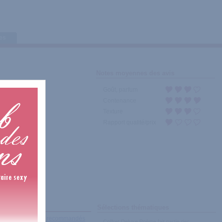
tes
Notes moyennes des avis
Goût, parfum
Contenance
Texture
Rapport qualité/prix
Sélections thématiques
récents
|
Les plus recommandés
Coffret Deluxe Poème fait partie des