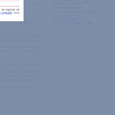
sélections des membres suivantes :
31.12.2011
miam, le chocolat !
 de logiciels de
Liste créée par
StephB
1999
 logiciels
, tous
Soyez créatifs ^_^
oue que depuis on s'en sert
Liste créée par
Claire
300
j'ai déjà du m'en servir une
ovenant de l'encre a cristallisé
ion sur la boite (bizarre) sauf
u jasmin très sucré (même un
er à écrire bien lisiblement ou
Elle est très douce (attention
is de déguster ensuite avec
Je conseille donc pour les