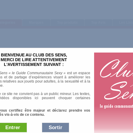
ategories
Marques
Top produits
Top Avis
Les Lis
BIENVENUE AU CLUB DES SENS,
MERCI DE LIRE ATTENTIVEMENT
L'AVERTISSEMENT SUIVANT :
Sens « le Guide Communautaire Sexy »
est un espace
s et de partage d’expériences visant à améliorer les
relatives aux jouets pour adultes, à la sexualité et à la
ue.
s dorés
 ce site ne convient pas à un public mineur. Les textes,
idéos disponibles ici peuvent choquer certaines
matisée
vous certifiez être majeur et déclarez prendre vos
és vis-à-vis de ce contenu.
Entrer
Sortir
Afficher :
Sélection
|
Les plus 