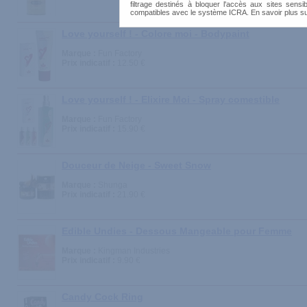
filtrage destinés à bloquer l'accès aux sites sensib
compatibles avec le système ICRA. En savoir plus s
Love yourself ! - Colore moi - Bodypaint
Marque :
Fun Factory
Prix indicatif :
12.50 €
Love yourself ! - Elixire Moi - Spray comestible
Marque :
Fun Factory
Prix indicatif :
15.90 €
Douceur de Neige - Sweet Snow
Marque :
Shunga
Prix indicatif :
21.90 €
Edible Undies - Dessous Mangeable pour Femme
Marque :
Kingman Industries
Prix indicatif :
9.90 €
Candy Cock Ring