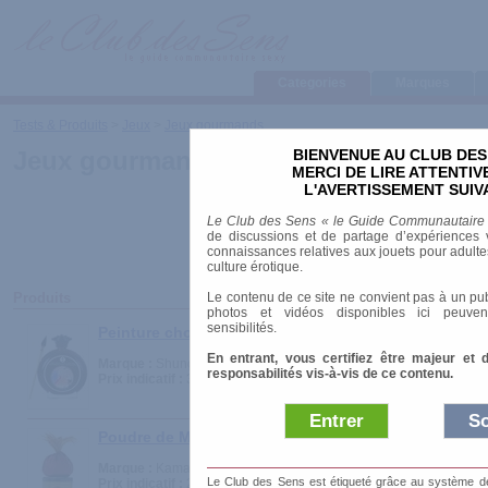
Categories
Marques
Tests & Produits
>
Jeux
>
Jeux gourmands
BIENVENUE AU CLUB DES
Jeux gourmands
MERCI DE LIRE ATTENTI
L'AVERTISSEMENT SUIV
Le Club des Sens « le Guide Communautaire
de discussions et de partage d’expériences v
connaissances relatives aux jouets pour adultes,
culture érotique.
Le contenu de ce site ne convient pas à un pub
Produits
photos et vidéos disponibles ici peuven
sensibilités.
Peinture chocolatée pour le corps
En entrant, vous certifiez être majeur et 
Marque :
Shunga
responsabilités vis-à-vis de ce contenu.
Prix indicatif :
39.00 €
Entrer
So
Poudre de Miel - Honey Dust Body Powder
Marque :
Kama Sutra
Le Club des Sens est étiqueté grâce au système de l
Prix indicatif :
29.00 €