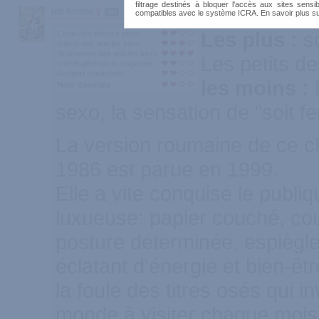
filtrage destinés à bloquer l'accès aux sites sensib
par Aretina
399
compatibles avec le système ICRA. En savoir plus s
Les plus :
s
Choix des thèmes sexo
Intéret des articles sexo
Illustrations des articles sexo
Les petits d
Interêt général du magazine
Rapport qualité/prix
les moins :
Note Générale
sexo, la sensation de "soit 
La version roumaine de ce cl
1986 est parue en 1999.
Elle a vite conquise le publi
luxueuse: papier couché, co
posture déterminée, espiègle 
éclatant d'énergie et bien-êt
la foule des titres osés qui 
monde à visiter chaque mois