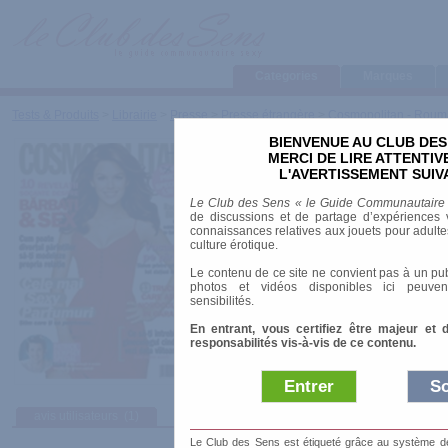
Categories
Marques
Tests & Produits
>
Librairie
>
Presse
>
Presse étrangère
>
Cosmopolitan - Roum
BIENVENUE AU CLUB DES
Cosmopolitan - Roum
MERCI DE LIRE ATTENTI
L'AVERTISSEMENT SUIV
Marque
:
Sanoma Hearst Romania
Le Club des Sens « le Guide Communautaire
Date de sortie
: 01/08/1999
de discussions et de partage d’expériences v
Prix indicatif
: 2.10 €
connaissances relatives aux jouets pour adultes,
culture érotique.
Famille
: Féminins
Le contenu de ce site ne convient pas à un pub
Fréquence
: mensuel
photos et vidéos disponibles ici peuven
Format
: A4 et A5
sensibilités.
Pays
: Roumanie
Langue
: Roumain
En entrant, vous certifiez être majeur et 
responsabilités vis-à-vis de ce contenu.
Classique de la presse féminine
Entrer
So
avis utilisateurs
(1)
Le Club des Sens est étiqueté grâce au système de l