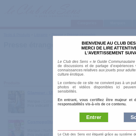
Categories
Marques
Tests & Produits
>
Librairie
>
Presse
>
Presse étrangère
BIENVENUE AU CLUB DES
Presse étrangère
MERCI DE LIRE ATTENTI
L'AVERTISSEMENT SUIV
Le Club des Sens « le Guide Communautaire
de discussions et de partage d’expériences v
connaissances relatives aux jouets pour adultes,
culture érotique.
Le contenu de ce site ne convient pas à un pub
Produits
photos et vidéos disponibles ici peuven
sensibilités.
Glamour - US
En entrant, vous certifiez être majeur et 
Marque :
Condé Nast Publications
responsabilités vis-à-vis de ce contenu.
Prix indicatif :
4.90 €
Entrer
So
Cosmopolitan - UK
Marque :
NatMag
Le Club des Sens est étiqueté grâce au système de l
Prix indicatif :
5.70 €