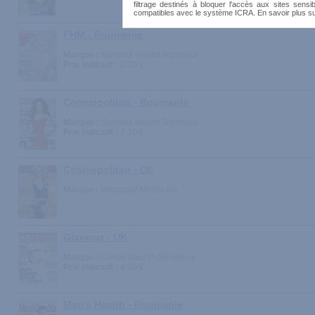
filtrage destinés à bloquer l'accès aux sites sensib
compatibles avec le système ICRA. En savoir plus s
FHM - Roumanie
Marque :
Sanoma Hearst Romania
Prix indicatif :
2.20 €
Cosmopolitan - Roumanie
Marque :
Sanoma Hearst Romania
Prix indicatif :
2.10 €
Cosmopolitan - DE
Marque :
Marquard Media AG
Glamour - UK
Marque :
Condé Nast Publications
Prix indicatif :
4.90 €
Men's Health - Roumanie