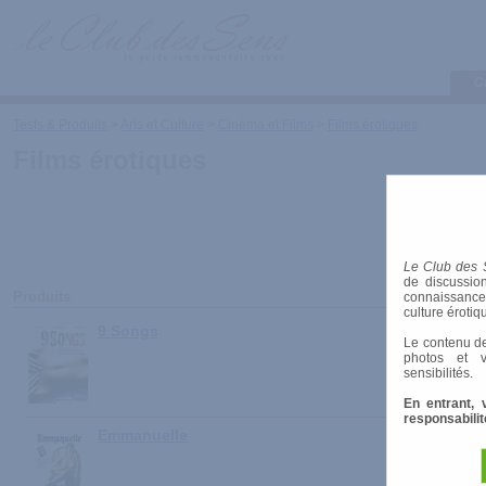
C
Tests & Produits
>
Arts et Culture
>
Cinéma et Films
>
Films érotiques
Films érotiques
Le Club des 
de discussion
Produits
connaissances 
culture érotiq
9 Songs
Le contenu de
photos et v
sensibilités.
En entrant, 
responsabilit
Emmanuelle