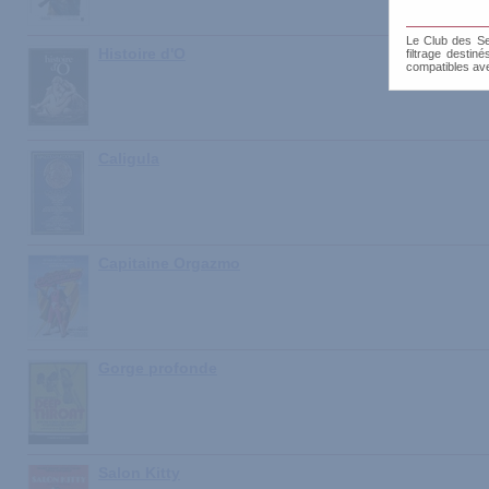
Le Club des Sen
Histoire d'O
filtrage destin
compatibles av
Caligula
Capitaine Orgazmo
Gorge profonde
Salon Kitty