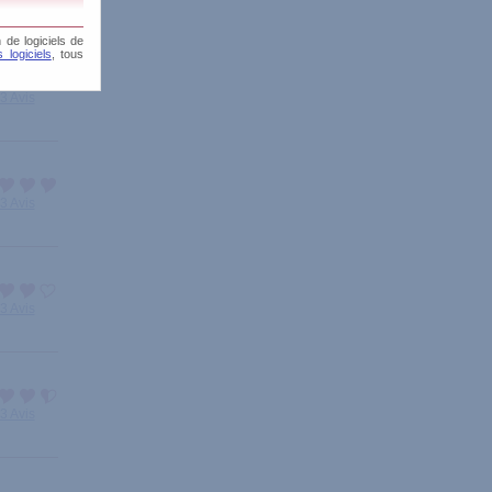
 de logiciels de
 logiciels
, tous
3 Avis
3 Avis
3 Avis
3 Avis