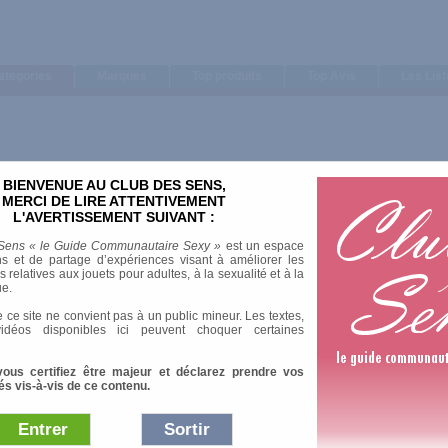
ategories
Marques
Top produits
Top Avis
Les Lis
BIENVENUE AU CLUB DES SENS,
Trier par
MERCI DE LIRE ATTENTIVEMENT
L'AVERTISSEMENT SUIVANT :
Note moyenne
Nombre d'avis
Sens « le Guide Communautaire Sexy »
est un espace
s et de partage d’expériences visant à améliorer les
relatives aux jouets pour adultes, à la sexualité et à la
ue.
 ce site ne convient pas à un public mineur. Les textes,
idéos disponibles ici peuvent choquer certaines
vous certifiez être majeur et déclarez prendre vos
és vis-à-vis de ce contenu.
Entrer
Sortir