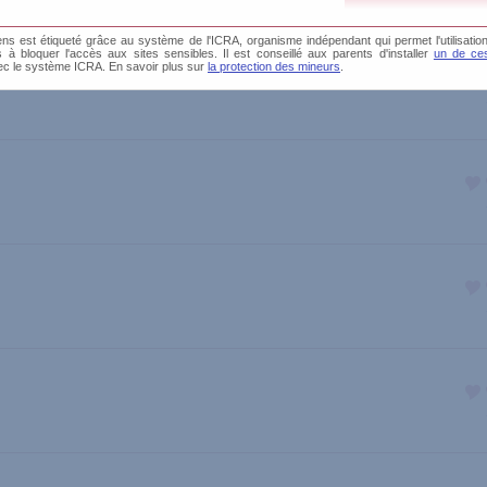
s est étiqueté grâce au système de l'ICRA, organisme indépendant qui permet l'utilisation
és à bloquer l'accès aux sites sensibles. Il est conseillé aux parents d'installer
un de ces
ec le système ICRA. En savoir plus sur
la protection des mineurs
.