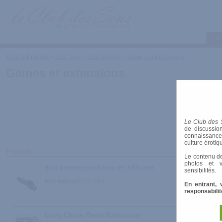
C
Tests & Produits
>
Sex Toys
>
Pour homme
>
Gaines et extensions
Gaines et extensions
Le Club des 
de discussion
connaissances 
culture érotiq
Produits
Le contenu de
photos et v
étui penien-cockring en silicone
sensibilités.
Prix indicatif :
48.00 €
En entrant, 
responsabilit
Love Clone Penis Extension