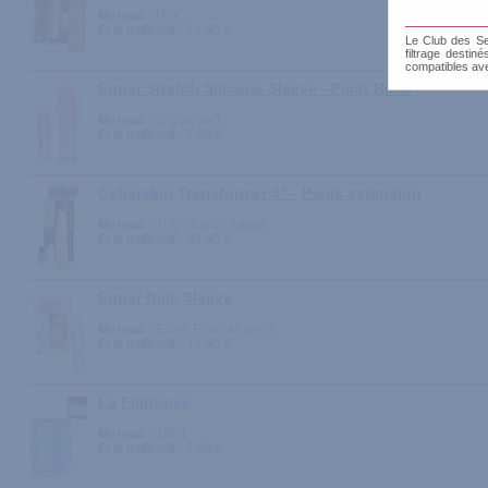
Marque :
NMC
Prix indicatif :
24.90 €
Le Club des Sen
filtrage destin
compatibles av
Super Stretch Silicone Sleeve - Picot Rose
Marque :
(inconnue)
Prix indicatif :
7.90 €
Cyberskin Transformer 3" - Penis extension
Marque :
TLC (Topco Sales)
Prix indicatif :
39.90 €
Super Dick Sleeve
Marque :
Erotic Entertainment
Prix indicatif :
14.90 €
La Flatteuse
Marque :
1969
Prix indicatif :
7.90 €