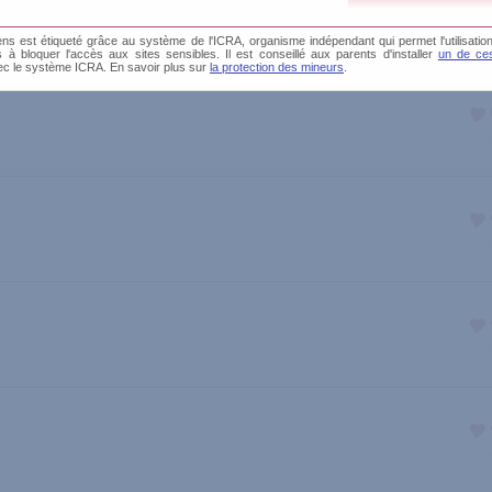
s est étiqueté grâce au système de l'ICRA, organisme indépendant qui permet l'utilisation
és à bloquer l'accès aux sites sensibles. Il est conseillé aux parents d'installer
un de ces
ec le système ICRA. En savoir plus sur
la protection des mineurs
.