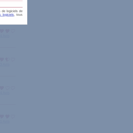
1 Avis
 de logiciels de
 logiciels
, tous
4 Avis
3 Avis
4 Avis
1 Avis