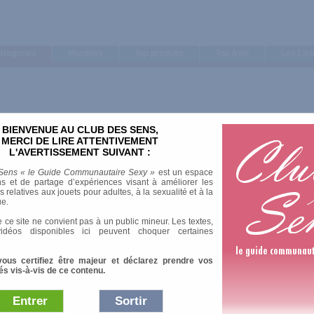
ategories
Marques
Top produits
Top Avis
Les Lis
BIENVENUE AU CLUB DES SENS,
Trier par
MERCI DE LIRE ATTENTIVEMENT
L'AVERTISSEMENT SUIVANT :
Note moyenne
Nombre d'avis
Sens « le Guide Communautaire Sexy »
est un espace
Longueur
s et de partage d’expériences visant à améliorer les
relatives aux jouets pour adultes, à la sexualité et à la
Diamètre
ue.
 ce site ne convient pas à un public mineur. Les textes,
idéos disponibles ici peuvent choquer certaines
vous certifiez être majeur et déclarez prendre vos
és vis-à-vis de ce contenu.
Entrer
Sortir