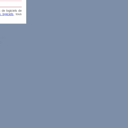
 de logiciels de
 logiciels
, tous
is
is