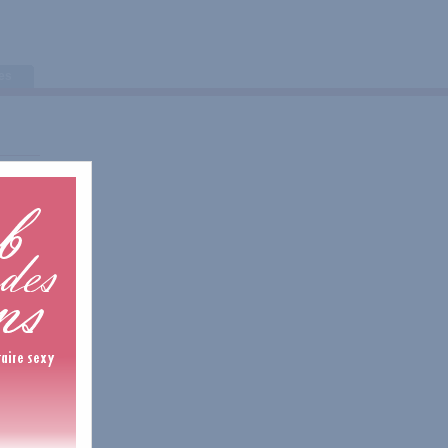
tes
is
is