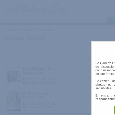
C
Toutes les Marques
>
Goliath Books
Goliath Books
Le Club des 
de discussion
Naked Happy Girls
connaissances 
Librairie > Photos
culture érotiq
Marque :
Goliath Books
Le contenu de
Prix indicatif :
33.10 €
photos et v
sensibilités.
Kinky Couture
En entrant, 
Librairie > Photos
responsabilit
Marque :
Goliath Books
Prix indicatif :
19.90 €