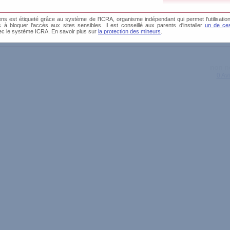
s est étiqueté grâce au système de l'ICRA, organisme indépendant qui permet l'utilisation
és à bloquer l'accès aux sites sensibles. Il est conseillé aux parents d'installer
un de ces
3 Av
ec le système ICRA. En savoir plus sur
la protection des mineurs
.
0 Av