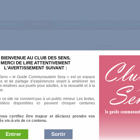
ategories
Marques
Top produits
Top Avis
Les Lis
Trier par
Note moyenne
BIENVENUE AU CLUB DES SENS,
Nombre d'avis
MERCI DE LIRE ATTENTIVEMENT
L'AVERTISSEMENT SUIVANT :
Sens « le Guide Communautaire Sexy »
est un espace
s et de partage d’expériences visant à améliorer les
relatives aux jouets pour adultes, à la sexualité et à la
ue.
1 Av
 ce site ne convient pas à un public mineur. Les textes,
idéos disponibles ici peuvent choquer certaines
vous certifiez être majeur et déclarez prendre vos
és vis-à-vis de ce contenu.
1 Av
Entrer
Sortir