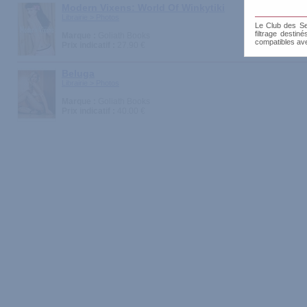
Modern Vixens: World Of Winkytiki
Librairie > Photos
Le Club des Sen
filtrage destin
Marque :
Goliath Books
compatibles av
Prix indicatif :
27.90 €
Beluga
Librairie > Photos
Marque :
Goliath Books
Prix indicatif :
40.00 €