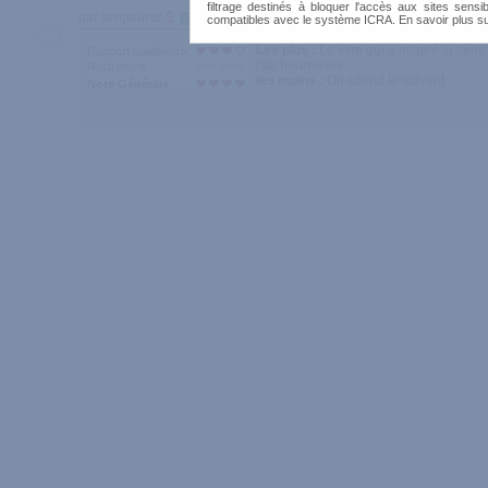
filtrage destinés à bloquer l'accès aux sites sensib
par schpountz
25
compatibles avec le système ICRA. En savoir plus s
Les plus :
Le livre qui a inspiré la sér
Rapport qualité/prix
l'air heureuses
Illustrations
les moins :
On attend le suivant
Note Générale