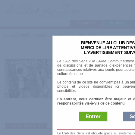
Categories
Marques
Tests & Produits
>
Librairie
>
Photos
>
Naked Happy Girls
BIENVENUE AU CLUB DES
Naked Happy Girls
MERCI DE LIRE ATTENTI
L'AVERTISSEMENT SUIV
Marque
:
Goliath Books
Le Club des Sens « le Guide Communautaire
Date de sortie
: 01/05/2003
de discussions et de partage d’expériences v
Prix indicatif
: 33.10 €
connaissances relatives aux jouets pour adultes,
culture érotique.
Auteur
:
Andrew Einhorn
Le contenu de ce site ne convient pas à un pub
ISBN-10
: 3936709033
photos et vidéos disponibles ici peuven
Nombre de pages
: 368.00 pages
sensibilités.
En entrant, vous certifiez être majeur et 
responsabilités vis-à-vis de ce contenu.
Entrer
So
avis utilisateurs
(1)
Le Club des Sens est étiqueté grâce au système de l