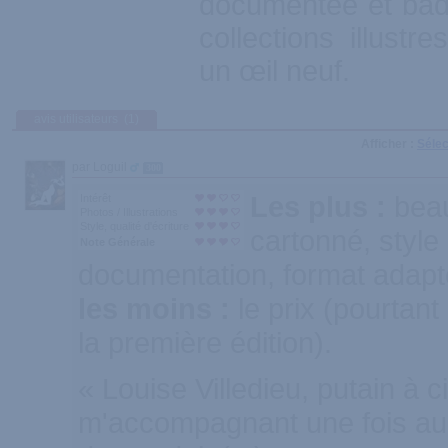
documentée et bad
collections illustr
un œil neuf.
avis utilisateurs
(1)
Afficher :
Sélec
par Loguil
300
Les plus :
beau
Intérêt
Photos / Illustrations
Style, qualité d'écriture
cartonné, style
Note Générale
documentation, format adapté 
les moins :
le prix (pourtant
la première édition).
« Louise Villedieu, putain à c
m'accompagnant une fois au 