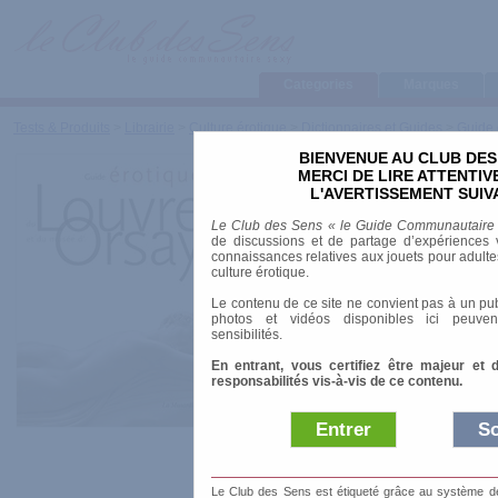
Categories
Marques
Tests & Produits
>
Librairie
>
Culture érotique
>
Dictionnaires et Guides
>
Guide 
BIENVENUE AU CLUB DES
Guide éroti
MERCI DE LIRE ATTENTI
L'AVERTISSEMENT SUIV
Louvre et d
Le Club des Sens « le Guide Communautaire
de discussions et de partage d’expériences v
d'Orsay
connaissances relatives aux jouets pour adultes,
culture érotique.
Le contenu de ce site ne convient pas à un pub
photos et vidéos disponibles ici peuven
sensibilités.
Marque
:
La Musar
En entrant, vous certifiez être majeur et 
responsabilités vis-à-vis de ce contenu.
Date de sortie
: 28
Entrer
So
Prix indicatif
: 14.
Auteur
:
Jean-Manuel Traimond
,
Ernesto Tim
Le Club des Sens est étiqueté grâce au système de l