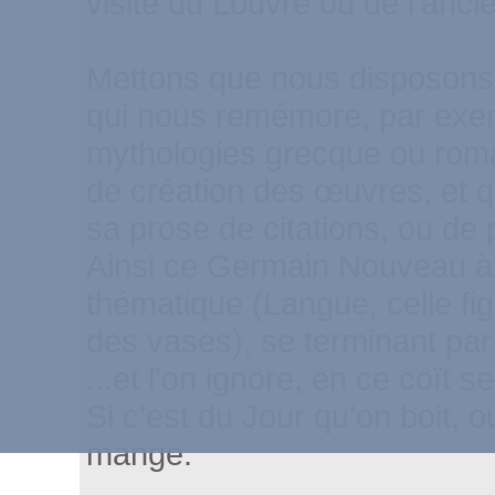
visite du Louvre ou de l'anc
Mettons que nous disposons 
qui nous remémore, par exem
mythologies grecque ou roma
de création des œuvres, et q
sa prose de citations, ou de
Ainsi ce Germain Nouveau à la
thématique (Langue, celle fig
des vases), se terminant par
...et l'on ignore, en ce coït se
Si c'est du Jour qu'on boit, o
mange.