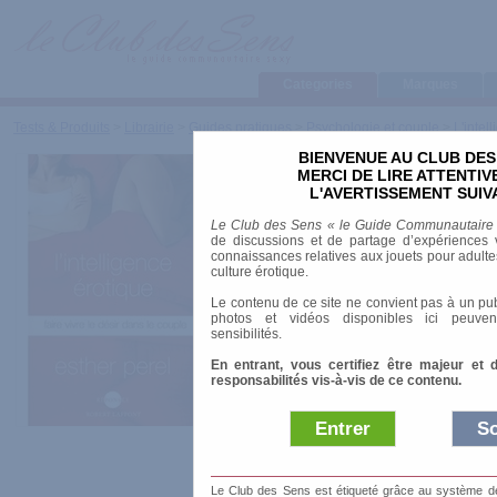
Categories
Marques
Tests & Produits
>
Librairie
>
Guides pratiques
>
Psychologie et couple
>
L'intel
BIENVENUE AU CLUB DES
L'intelligen
MERCI DE LIRE ATTENTI
L'AVERTISSEMENT SUIV
: Faire vivre
Le Club des Sens « le Guide Communautaire
de discussions et de partage d’expériences v
dans le cou
connaissances relatives aux jouets pour adultes,
culture érotique.
Le contenu de ce site ne convient pas à un pub
photos et vidéos disponibles ici peuven
sensibilités.
Marque
:
Robert La
En entrant, vous certifiez être majeur et 
responsabilités vis-à-vis de ce contenu.
Date de sortie
: 16
Entrer
So
Prix indicatif
: 20.
Auteur
:
Esther Perel
Le Club des Sens est étiqueté grâce au système de l