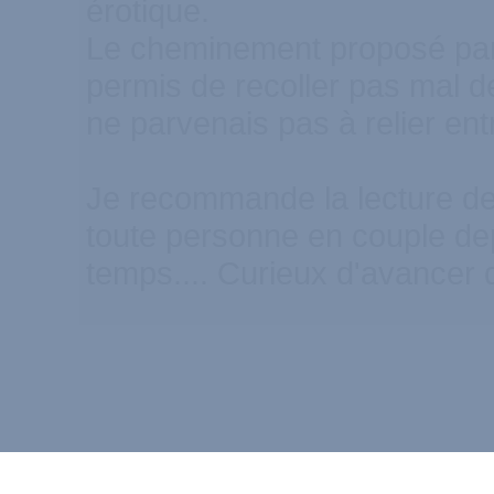
érotique.
Le cheminement proposé par
permis de recoller pas mal 
ne parvenais pas à relier entr
Je recommande la lecture de
toute personne en couple de
temps.... Curieux d'avancer d