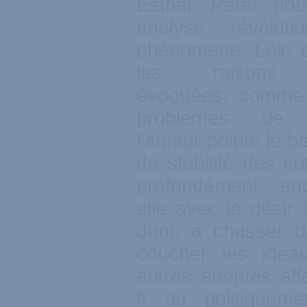
Esther Perel nou
analyse révolut
phénomène. Loin d
les raisons h
évoquées, comme l
problèmes de c
l'auteur pointe le b
de stabilité des c
profondément ant
elle avec le désir 
donc à chasser d
coucher les idéau
autres attentes aff
fi du politiqueme