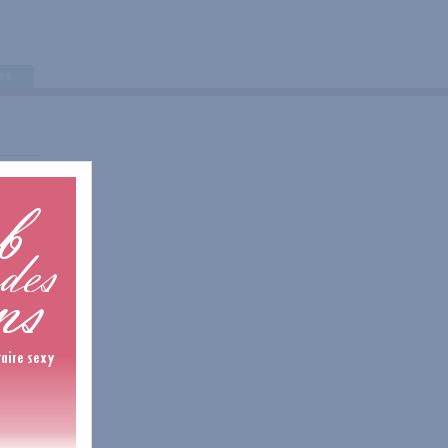
tes
is
is