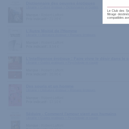
Dictionnaire des oeuvres érotiques
Librairie > Culture érotique > Dictionnaires et Guides
Le Club des Sen
filtrage destin
Marque :
Robert Laffont
compatibles av
Prix indicatif :
21.20 €
L'Autre Moitié de l'Homme
Librairie > Littérature érotique > Romans érotiques
Marque :
Robert Laffont
Prix indicatif :
8.54 €
L'intelligence érotique : Faire vivre le désir dans le 
Librairie > Guides pratiques > Psychologie et couple
Marque :
Robert Laffont
Prix indicatif :
20.00 €
Des souris et un homme
Librairie > Littérature érotique > Romans érotiques
Marque :
Robert Laffont
Prix indicatif :
17.10 €
Séduire - Comment l'amour vient aux humains
Librairie > Guides pratiques > Psychologie et couple
Marque :
Robert Laffont