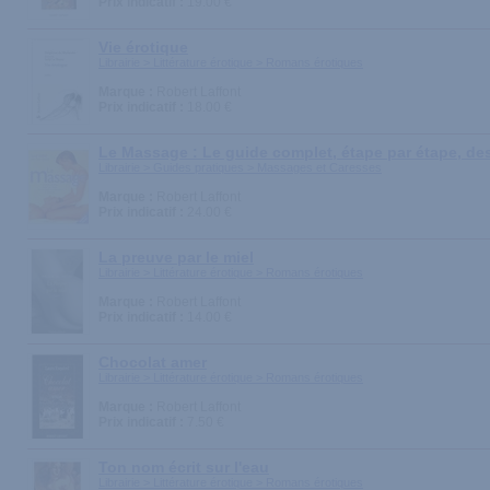
Prix indicatif :
19.00 €
Vie érotique
Librairie > Littérature érotique > Romans érotiques
Marque :
Robert Laffont
Prix indicatif :
18.00 €
Le Massage : Le guide complet, étape par étape, des
Librairie > Guides pratiques > Massages et Caresses
Marque :
Robert Laffont
Prix indicatif :
24.00 €
La preuve par le miel
Librairie > Littérature érotique > Romans érotiques
Marque :
Robert Laffont
Prix indicatif :
14.00 €
Chocolat amer
Librairie > Littérature érotique > Romans érotiques
Marque :
Robert Laffont
Prix indicatif :
7.50 €
Ton nom écrit sur l'eau
Librairie > Littérature érotique > Romans érotiques