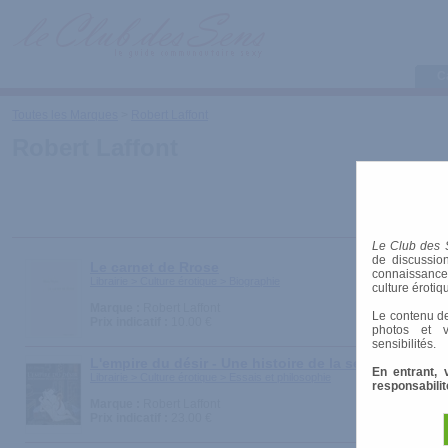
C
Toutes les Marques
>
Robert Laffont
Robert Laffont
Le Club des 
de discussion
Le carnet de Rrose
connaissances 
Librairie > Culture érotique > Biographie
culture érotiq
Marque :
Robert Laffont
Le contenu de
Prix indicatif :
10.00 €
photos et v
sensibilités.
L'empire du désir - Une histoire de la sexualité chin
En entrant, 
Librairie > Culture érotique > Essais et philosophie
responsabilit
Marque :
Robert Laffont
Prix indicatif :
23.00 €