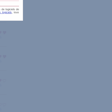
 de logiciels de
 logiciels
, tous
is
is
is
is
is