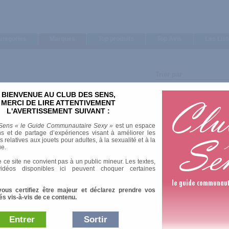
ategories
Marques
Top produits
Top Avis
Les Lis
Trier par
Note moyenne
BIENVENUE AU CLUB DES SENS,
Nombre d'avis
MERCI DE LIRE ATTENTIVEMENT
L'AVERTISSEMENT SUIVANT :
Sens « le Guide Communautaire Sexy »
est un espace
s et de partage d’expériences visant à améliorer les
relatives aux jouets pour adultes, à la sexualité et à la
ue.
1 Av
 ce site ne convient pas à un public mineur. Les textes,
idéos disponibles ici peuvent choquer certaines
oise
vous certifiez être majeur et déclarez prendre vos
és vis-à-vis de ce contenu.
1 Av
Entrer
Sortir