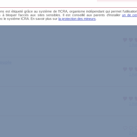
s est étiqueté grâce au système de l'ICRA, organisme indépendant qui permet l'utilisation
és à bloquer l'accès aux sites sensibles. Il est conseillé aux parents d'installer
un de ces
1 Av
ec le système ICRA. En savoir plus sur
la protection des mineurs
.
1 Av
couple
1 Av
1 Av
1 Av