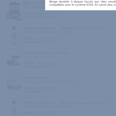
filtrage destinés à bloquer l'accès aux sites sensib
Bed of roses - Rouges
compatibles avec le système ICRA. En savoir plus s
Jeux > Accessoires
Marque :
Lover's choice
Prix indicatif :
20.90 €
Wild and Delicious - Sensual Massage Cream
Massage et Plaisirs > Huiles et Crèmes
Marque :
Lover's choice
Prix indicatif :
14.00 €
Decadent Body Chocolate
Jeux > Jeux gourmands
Marque :
Lover's choice
Prix indicatif :
15.90 €
Flower Baume
Massage et Plaisirs > Potions sensations
Marque :
Lover's choice
Prix indicatif :
5.00 €
Wild and Delicious - Warming Massage Lotion
Massage et Plaisirs > Huiles et Crèmes
Marque :
Lover's choice