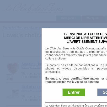
Categories
Marques
Toutes les Marques
>
Lover's choice
BIENVENUE AU CLUB DES
Lover's choice
MERCI DE LIRE ATTENTI
L'AVERTISSEMENT SUIV
Le Club des Sens « le Guide Communautaire
de discussions et de partage d’expériences v
connaissances relatives aux jouets pour adultes,
culture érotique.
Amazing Hot Heart Massage - Coeur chauffant
Le contenu de ce site ne convient pas à un pub
Massage et Plaisirs > Coffrets cadeaux
photos et vidéos disponibles ici peuven
sensibilités.
Marque :
Lover's choice
Prix indicatif :
15.00 €
En entrant, vous certifiez être majeur et 
responsabilités vis-à-vis de ce contenu.
Bed of roses - Blanches
Jeux > Accessoires
Entrer
So
Marque :
Lover's choice
Prix indicatif :
19.90 €
Le Club des Sens est étiqueté grâce au système de l