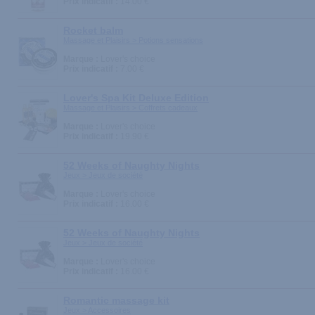
Prix indicatif :
14.00 €
Rocket balm
Massage et Plaisirs > Potions sensations
Marque :
Lover's choice
Prix indicatif :
7.00 €
Lover's Spa Kit Deluxe Edition
Massage et Plaisirs > Coffrets cadeaux
Marque :
Lover's choice
Prix indicatif :
19.90 €
52 Weeks of Naughty Nights
Jeux > Jeux de société
Marque :
Lover's choice
Prix indicatif :
16.00 €
52 Weeks of Naughty Nights
Jeux > Jeux de société
Marque :
Lover's choice
Prix indicatif :
16.00 €
Romantic massage kit
Jeux > Accessoires