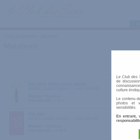
C
Toutes les Marques
>
Marabout
Marabout
Le Club des 
de discussion
Sex toys faîtes-vous plaisir
connaissances 
Librairie > Guides pratiques > Guides Sexualité
culture érotiq
Marque :
Marabout
Le contenu de
Prix indicatif :
5.90 €
photos et v
sensibilités.
Hot sex
En entrant, 
Librairie > Guides pratiques > Guides Sexualité
responsabilit
Marque :
Marabout
Prix indicatif :
15.99 €