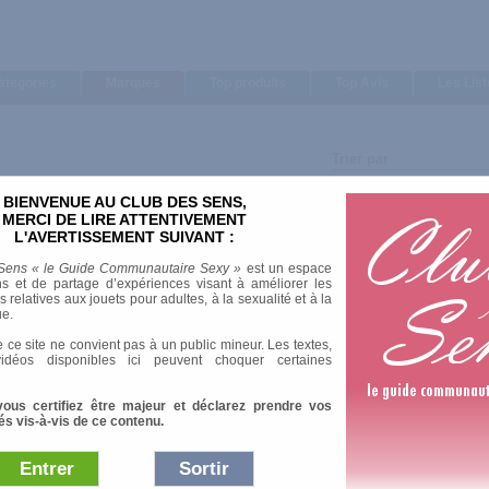
ategories
Marques
Top produits
Top Avis
Les Lis
Trier par
Note moyenne
BIENVENUE AU CLUB DES SENS,
Nombre d'avis
MERCI DE LIRE ATTENTIVEMENT
L'AVERTISSEMENT SUIVANT :
Sens « le Guide Communautaire Sexy »
est un espace
s et de partage d’expériences visant à améliorer les
relatives aux jouets pour adultes, à la sexualité et à la
ue.
8 Av
 ce site ne convient pas à un public mineur. Les textes,
idéos disponibles ici peuvent choquer certaines
vous certifiez être majeur et déclarez prendre vos
és vis-à-vis de ce contenu.
6 Av
Entrer
Sortir