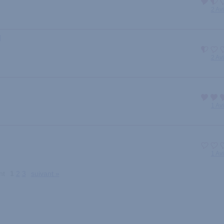
2 Av
l
2 Av
1 Av
1 Av
nt
1
2
3
suivant »