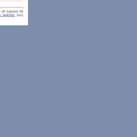
 de logiciels de
 logiciels
, tous
is
is
is
is
is