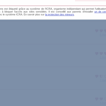
s est étiqueté grâce au système de l'ICRA, organisme indépendant qui permet l'utilisation
és à bloquer l'accès aux sites sensibles. Il est conseillé aux parents d'installer
un de ces
3 Av
ec le système ICRA. En savoir plus sur
la protection des mineurs
.
6 Av
1 Av
7 Av
4 Av