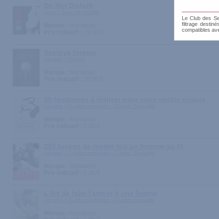
Do Not Disturb
Jeux > Jeux de société
Le Club des Sen
filtrage destin
Marque :
Marabout
compatibles av
Prix indicatif :
29.90 €
Sextoys forever
Librairie > Photos
Marque :
Marabout
Prix indicatif :
20.00 €
99 fantasmes à réaliser pour vous rendre unique
Librairie > Guides pratiques > Guides Sexualité
Marque :
Marabout
Prix indicatif :
5.90 €
203 façons de rendre fou un homme au lit
Librairie > Guides pratiques > Guides Sexualité
Marque :
Marabout
Prix indicatif :
5.90 €
L'Art de faire l'amour à une femme
Librairie > Guides pratiques > Guides Sexualité
Marque :
Marabout