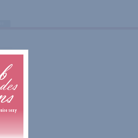
tes
is
is