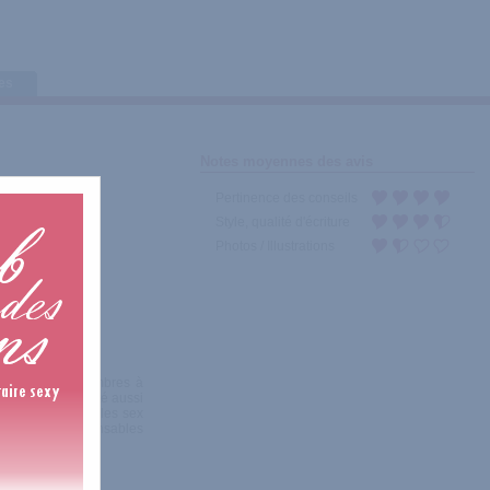
tes
Notes moyennes des avis
Pertinence des conseils
Style, qualité d'écriture
Photos / Illustrations
s envahit les chambres à
est pas une activité aussi
ent ce que sont les sex
 conseils indispensables