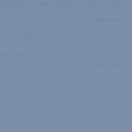
t donne également en plus des conseils de choix, des infos pour en parler
ar ça permet de se faire une idée sur l'intêret ou le but d'un sex toys que
7 Commentaires
10.07.2006
mple et direct ; pas cher !
 avec son/sa partenaire, etc
6 Commentaires