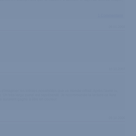
1 Commentaire
06.01.2008
10.11.2007
'imaginer les infinies possibilités que ce monde offrait. Après l'avoir lu,
se. Un très large panel est représenté. Je recommande la lecture ce livre
ons auraient gagné à être en couleur.
09.10.2006