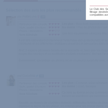
Le Club des Sen
Sélection des avis les plus recommandés :
filtrage destin
compatibles av
par PetiteLune
300
Les plus :
Bien écrit, explore bien 
Pertinence des conseils
les moins :
Peu de photos (en noir e
Style, qualité d'écriture
Photos / Illustrations
Une fois ma période «fonçons tête b
Note Générale
Il est très intéressant (notamment l’historique des godemichés) et au
l’érotisme et les différentes pratiques sexuelles et sensuelles dans l
Bref, il explore plusieurs facette de la sexualité et, bien que les cha
jungle des sex toys et sa multitudes d’objets exotiques! Moi qui l'a
Évidemment, davantage de photos (et en couleurs) aurait été bien, ma
par Cucurbita
300
Les plus :
Complet, Idéal débutant,
Pertinence des conseils
les moins :
court, basique
Style, qualité d'écriture
Photos / Illustrations
Ce livre au format poche commence p
Note Générale
travers de questions qui peuvent pa
Ensuite, au travers de chapitres distincts, différentes familles de 
explique la façon de les utiliser, les critères pour les choisir (tail