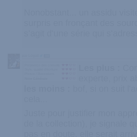
Nonobstant... un assidu vis
surpris en fronçant des sourcil
s'agit d'une série qui s'adre
par Loguil
300
Les plus :
Con
Pertinence des conseils
Style, qualité d'écriture
Photos / Illustrations
experte, prix 
Note Générale
les moins :
bof, si on suit l
cela...
Juste pour justifier mon appré
de la collection), je signale 
pas en doute, elle serait ar