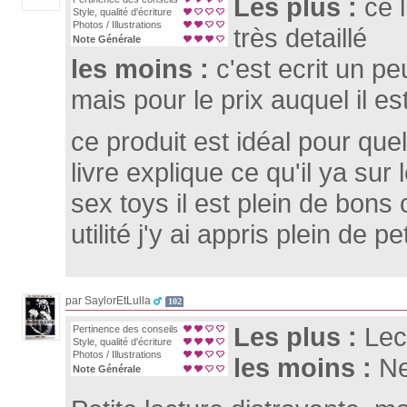
Les plus :
ce 
Style, qualité d'écriture
Photos / Illustrations
très detaillé
Note Générale
les moins :
c'est ecrit un p
mais pour le prix auquel il es
ce produit est idéal pour que
livre explique ce qu'il ya su
sex toys il est plein de bons
utilité j'y ai appris plein de pe
par SaylorEtLulla
102
Les plus :
Lec
Pertinence des conseils
Style, qualité d'écriture
Photos / Illustrations
les moins :
Ne
Note Générale