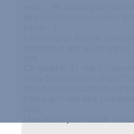
avec... 26 décharges (contre
être nourri exclusivement d'hu
savoir...).
Ce n'est pas dans le bouquin
dernière et que je l'ai appri
soir.
Ce serait le 31 mai à Copenha
“Why Masturbate-a-thon?” indi
http://www.masturbate-a-tho
Parce qu'il faut être charitab
déjà...
Mais aussi pour établir la cot