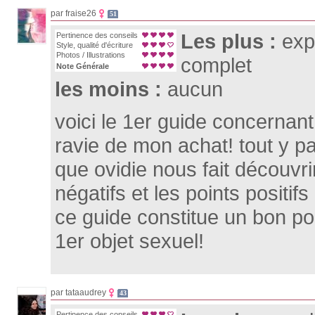
par fraise26
51
Les plus :
expl
Pertinence des conseils
Style, qualité d'écriture
Photos / Illustrations
complet
Note Générale
les moins :
aucun
voici le 1er guide concernant
ravie de mon achat! tout y pa
que ovidie nous fait découvrir
négatifs et les points positi
ce guide constitue un bon po
1er objet sexuel!
par tataaudrey
43
Pertinence des conseils