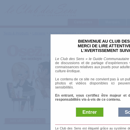
Categories
Marques
Tests & Produits
>
Librairie
>
Guides pratiques
>
Guides Sexualité
>
Osez les Se
BIENVENUE AU CLUB DES
Osez les Sextoys
MERCI DE LIRE ATTENTI
L'AVERTISSEMENT SUIV
Marque
:
La Musardine
Le Club des Sens « le Guide Communautaire
Date de sortie
: 25/04/2008
de discussions et de partage d’expériences v
Prix indicatif
: 8.00 €
connaissances relatives aux jouets pour adultes,
culture érotique.
Sujet
: Sex toys
Le contenu de ce site ne convient pas à un pub
Auteur
:
Ovidie
photos et vidéos disponibles ici peuven
Collection
:
Osez..
sensibilités.
ISBN-10
: 2842712757
En entrant, vous certifiez être majeur et 
responsabilités vis-à-vis de ce contenu.
Entrer
So
avis utilisateurs
(7)
Le Club des Sens est étiqueté grâce au système de l