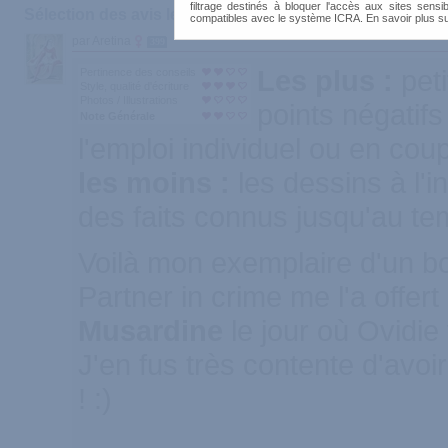
filtrage destinés à bloquer l'accès aux sites sensib
Sélection des avis les plus recommandés :
compatibles avec le système ICRA. En savoir plus s
par Aretina
399
Les plus :
pet
Pertinence des conseils
Style, qualité d'écriture
Photos / Illustrations
points négatifs
Note Générale
l'emploi individuel ou en coup
les moins :
les dessins à l'in
des faits connus jusqu'au te
Voilà mon exemplaire d'un bo
Partner in crime me l'a offert 
Musardine
le jour où Ovidie
J'en fus très contente d'avoir
! :)