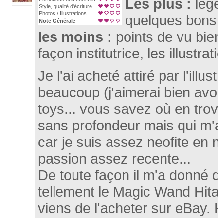
Les plus :
leg
Style, qualité d'écriture
Photos / Illustrations
quelques bons 
Note Générale
les moins :
points de vu bien
façon institutrice, les illustr
Je l'ai acheté attiré par l'illu
beaucoup (j'aimerai bien avo
toys... vous savez où en trov
sans profondeur mais qui m'a
car je suis assez neofite en 
passion assez recente...
De toute façon il m'a donné 
tellement le Magic Wand Hita
viens de l'acheter sur eBay. H