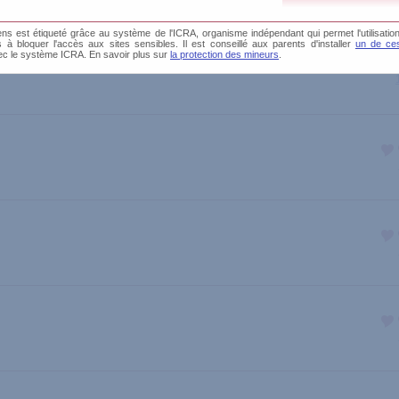
s est étiqueté grâce au système de l'ICRA, organisme indépendant qui permet l'utilisation
és à bloquer l'accès aux sites sensibles. Il est conseillé aux parents d'installer
un de ces
ec le système ICRA. En savoir plus sur
la protection des mineurs
.