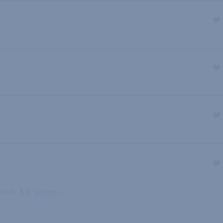
édent
1
2
suivant »