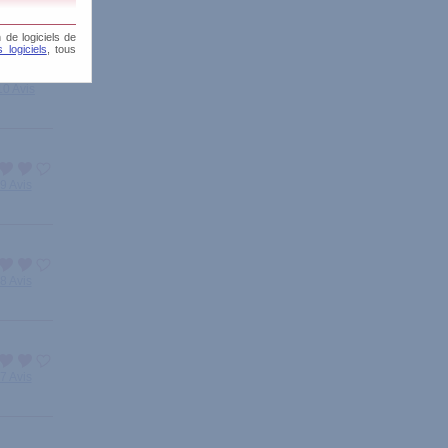
 de logiciels de
 logiciels
, tous
10 Avis
9 Avis
8 Avis
7 Avis