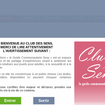
ategories
Marques
Top produits
Top Avis
Les Lis
BIENVENUE AU CLUB DES SENS,
Trier par
MERCI DE LIRE ATTENTIVEMENT
L'AVERTISSEMENT SUIVANT :
Note moyenne
Nombre d'avis
Sens « le Guide Communautaire Sexy »
est un espace
s et de partage d’expériences visant à améliorer les
relatives aux jouets pour adultes, à la sexualité et à la
ue.
 ce site ne convient pas à un public mineur. Les textes,
idéos disponibles ici peuvent choquer certaines
vous certifiez être majeur et déclarez prendre vos
és vis-à-vis de ce contenu.
Entrer
Sortir