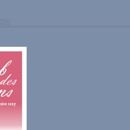
tes
25 Avis
14 Avis