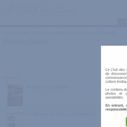
C
Tests & Produits
>
Sites Internet
>
Blogs et Sites érotiques
>
Photographie
Photographie
Le Club des 
de discussion
Produits
connaissances 
culture érotiq
Shaolynne, la libertine
Le contenu de
photos et v
sensibilités.
En entrant, 
responsabilit
Les Baisers de Daphne et Hippolyte