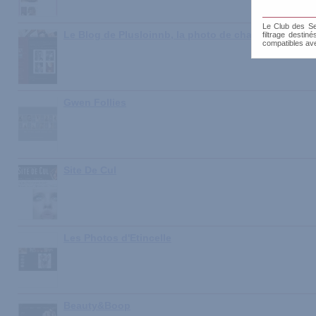
Le Club des Sen
Le Blog de Plusloinnb, la photo de charme
filtrage destin
compatibles av
Gwen Follies
Site De Cul
Les Photos d'Etincelle
Beauty&Boop