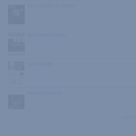
Les voluptes de Satine
Bare Naked Gallery
Tendre Bulle
Erotisme féminin
« préc