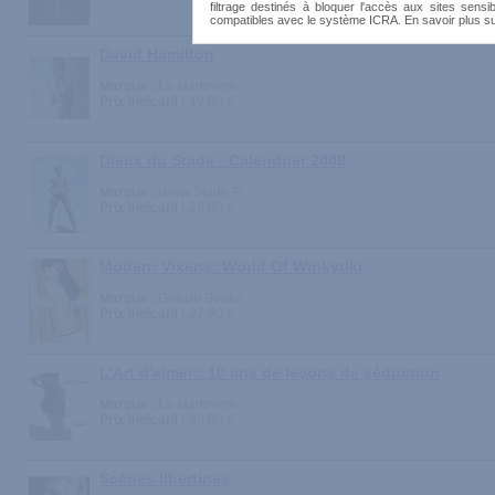
filtrage destinés à bloquer l'accès aux sites sensib
compatibles avec le système ICRA. En savoir plus s
David Hamilton
Marque :
La Martinière
Prix indicatif :
49.00 €
Dieux du Stade - Calendrier 2008
Marque :
Www Stade Fr
Prix indicatif :
28.00 €
Modern Vixens: World Of Winkytiki
Marque :
Goliath Books
Prix indicatif :
27.90 €
L'Art d'aimer : 10 ans de leçons de séduction
Marque :
La Martinière
Prix indicatif :
30.00 €
Scènes libertines