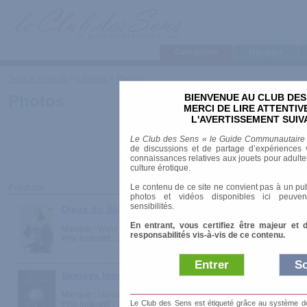
Categories
Marques
Tests & Produits
>
Librairie
>
Photos
BIENVENUE AU CLUB DES
Photos
MERCI DE LIRE ATTENTI
L'AVERTISSEMENT SUIV
Le Club des Sens « le Guide Communautaire
de discussions et de partage d’expériences v
connaissances relatives aux jouets pour adultes,
culture érotique.
Le contenu de ce site ne convient pas à un pub
Produits
photos et vidéos disponibles ici peuven
sensibilités.
Dieux du Stade - Calendrier 2007
En entrant, vous certifiez être majeur et 
Marque :
Www Stade Fr
responsabilités vis-à-vis de ce contenu.
Prix indicatif :
28.00 €
Entrer
So
Sextoys forever
Marque :
Marabout
Le Club des Sens est étiqueté grâce au système de l
Prix indicatif :
20.00 €