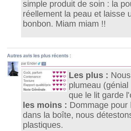
simple produit de soin : la p
réellement la peau et laisse 
bonbon. Miam miam !!
Autres avis les plus récents :
par Ender
55
Les plus :
Nous 
Goût, parfum
Contenance
Texture
plumeau (génial l
Rapport qualité/prix
Note Générale
que le lit garde 
les moins :
Dommage pour le
dans la boîte, nous déteston
plastiques.