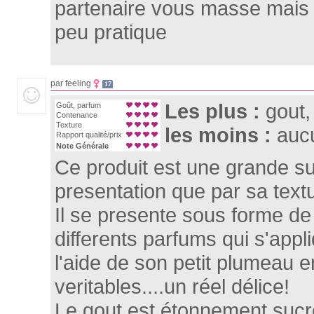
partenaire vous masse mais il 
peu pratique
par feeling
17
Les plus :
gout,
Goût, parfum
Contenance
Texture
les moins :
auc
Rapport qualité/prix
Note Générale
Ce produit est une grande su
presentation que par sa text
Il se presente sous forme d
differents parfums qui s'appl
l'aide de son petit plumeau 
veritables....un réel délice!
Le gout est étonnement sucré