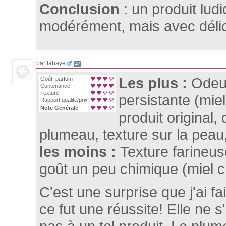
Conclusion
: un produit lu
modérément, mais avec déli
par lahaye
47
Les plus :
Odeur
Goût, parfum
Contenance
Texture
persistante (miel
Rapport qualité/prix
Note Générale
produit original,
plumeau, texture sur la peau
les moins :
Texture farineu
goût un peu chimique (miel ch
C'est une surprise que j'ai f
ce fut une réussite! Elle ne s