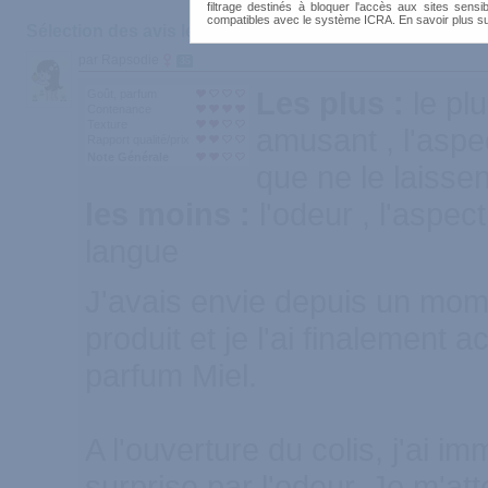
filtrage destinés à bloquer l'accès aux sites sensib
Afficher :
Sélec
compatibles avec le système ICRA. En savoir plus s
Sélection des avis les plus recommandés :
par Rapsodie
35
Les plus :
le pl
Goût, parfum
Contenance
Texture
amusant , l'aspec
Rapport qualité/prix
Note Générale
que ne le laisse
les moins :
l'odeur , l'aspec
langue
J'avais envie depuis un mom
produit et je l'ai finalement 
parfum Miel.
A l'ouverture du colis, j'ai 
surprise par l'odeur. Je m'at