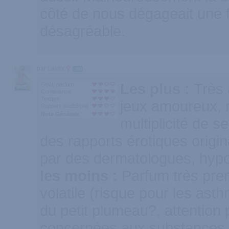
côté de nous dégageait une f
désagréable.
par Lavax
300
Les plus :
Très 
Goût, parfum
Contenance
Texture
jeux amoureux, 
Rapport qualité/prix
Note Générale
multiplicité de s
des rapports érotiques origi
par des dermatologues, hypo
les moins :
Parfum très pren
volatile (risque pour les ast
du petit plumeau?, attention
concernées aux substances 