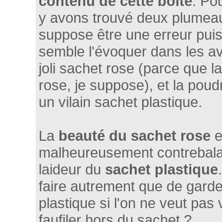
contenu de cette boîte
. Po
y avons trouvé deux plumeau
suppose être une erreur pui
semble l'évoquer dans les av
joli sachet rose (parce que l
rose, je suppose), et la pou
un vilain sachet plastique.
La
beauté du sachet rose
e
malheureusement contrebala
laideur du
sachet plastique
faire autrement que de garde
plastique si l'on ne veut pas 
faufiler hors du sachet ?