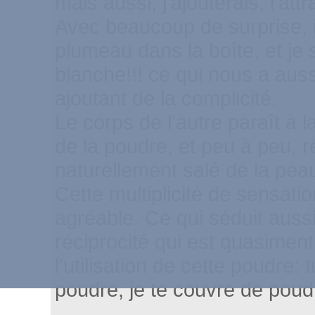
mais aussi, j'ajouterais, l'att
Avec beaucoup de surprise, il
plumeau dans la boîte, et je 
blanche!!! ce qui nous a aussi 
ajoutant de la complicité.
Le corps de l'autre paraît à la
de la poudre, et peu à peu, r
naturellement salé de la pea
Cette multiplicité de sensatio
agréable. Ce qui séduit auss
réciprocité qui est quasime
l'utilisation de cette poudre:
poudre, je te couvre de poudr