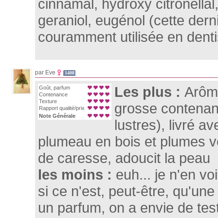
cinnamal, hydroxy citronellal, c
geraniol, eugénol (cette derni
couramment utilisée en dentis
par Eve
1408
Les plus :
Arôme
Goût, parfum
Contenance
Texture
grosse contenan
Rapport qualité/prix
Note Générale
lustres), livré a
plumeau en bois et plumes vé
de caresse, adoucit la peau
les moins :
euh... je n'en voi
si ce n'est, peut-être, qu'une
un parfum, on a envie de tes