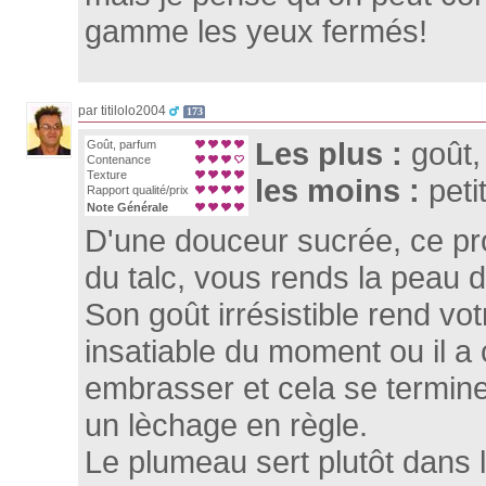
gamme les yeux fermés!
par titilolo2004
173
Les plus :
goût,
Goût, parfum
Contenance
Texture
les moins :
peti
Rapport qualité/prix
Note Générale
D'une douceur sucrée, ce pro
du talc, vous rends la peau d
Son goût irrésistible rend vot
insatiable du moment ou il 
embrasser et cela se termin
un lèchage en règle.
Le plumeau sert plutôt dans 