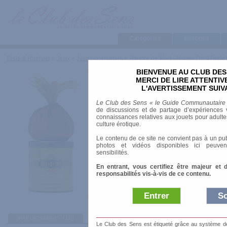
Categories
Marques
Tests & Produits
>
Jeux
>
Jeux gourmands
>
Poudre de Miel - Honey Dust Body
BIENVENUE AU CLUB DES
Poudre de Miel - Hon
MERCI DE LIRE ATTENTI
Powder
L'AVERTISSEMENT SUIV
Le Club des Sens « le Guide Communautaire
de discussions et de partage d’expériences v
Marque
:
Kama Sutra
connaissances relatives aux jouets pour adultes,
Prix indicatif
: 29.00 €
culture érotique.
Parfum
: miel
Le contenu de ce site ne convient pas à un pub
Contenance
: 220g
photos et vidéos disponibles ici peuven
sensibilités.
Disponible en 4 parfums :
En entrant, vous certifiez être majeur et 
Sweet Honeysuckle
responsabilités vis-à-vis de ce contenu.
Raspberry Kiss
Tangerines & Cream
Strawberries & Champagne
Entrer
So
avis utilisateurs
(10)
Le Club des Sens est étiqueté grâce au système de l