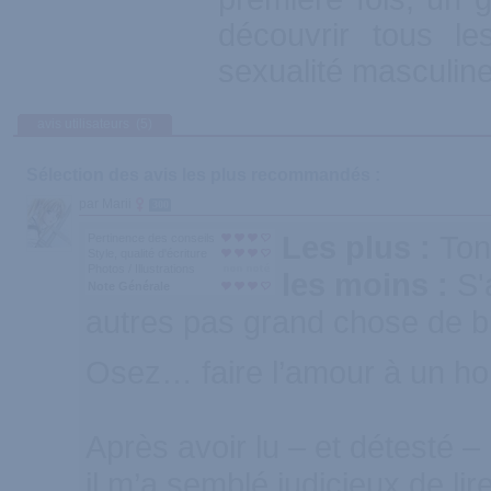
découvrir tous le
sexualité masculine
avis utilisateurs
(5)
Sélection des avis les plus recommandés :
par Marii
300
Les plus :
Ton
Pertinence des conseils
Style, qualité d'écriture
Photos / Illustrations
les moins :
S'
Note Générale
autres pas grand chose de 
Osez… faire l’amour à un ho
Après avoir lu – et détesté 
il m’a semblé judicieux de li