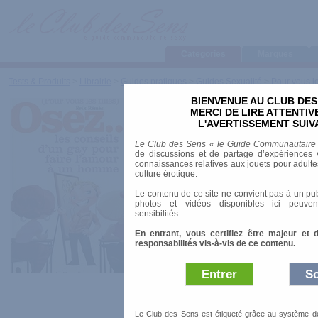
Categories
Marques
Tests & Produits
>
Librairie
>
Guides pratiques
>
Guides Sexualité
>
Pour vous le
BIENVENUE AU CLUB DES
Pour vous le
MERCI DE LIRE ATTENTI
L'AVERTISSEMENT SUIV
Osez... les 
Le Club des Sens « le Guide Communautaire
de discussions et de partage d’expériences v
d'un gay pou
connaissances relatives aux jouets pour adultes,
culture érotique.
l'amour à 
Le contenu de ce site ne convient pas à un pub
photos et vidéos disponibles ici peuven
sensibilités.
En entrant, vous certifiez être majeur et 
responsabilités vis-à-vis de ce contenu.
Marque
:
La Musar
Entrer
So
Date de sortie
: 05
Prix indicatif
: 7.0
Le Club des Sens est étiqueté grâce au système de l