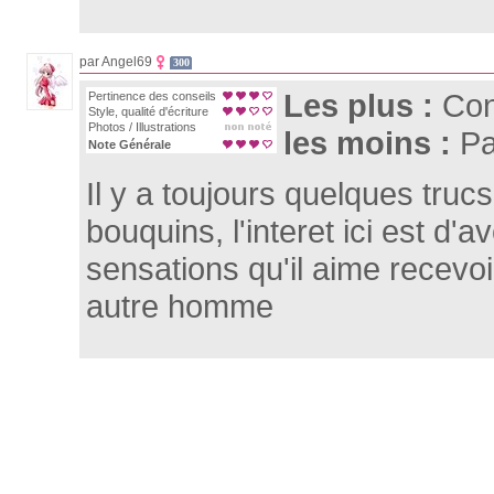
par Angel69
300
Les plus :
Con
Pertinence des conseils
Style, qualité d'écriture
Photos / Illustrations
les moins :
Pa
Note Générale
Il y a toujours quelques tru
bouquins, l'interet ici est d'
sensations qu'il aime recevoir
autre homme