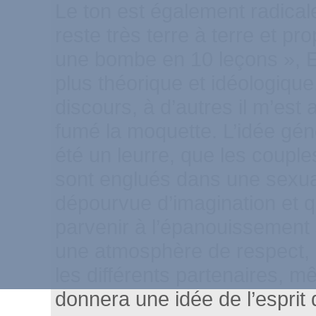
Le ton est également radical
reste très terre à terre et 
une bombe en 10 leçons », 
plus théorique et idéologiqu
discours, à d’autres il m’est
fumé la moquette. L’idée géné
été un leurre, que les couple
sont englués dans une sexual
dépourvue d’imagination et q
parvenir à l’épanouissement s
une atmosphère de respect, 
les différents partenaires, m
donnera une idée de l’esprit d