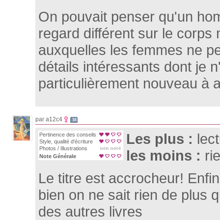
On pouvait penser qu'un ho
regard différent sur le corps
auxquelles les femmes ne p
détails intéressants dont je 
particulièrement nouveau à 
par a12c4
38
Les plus :
lec
Pertinence des conseils
Style, qualité d'écriture
Photos / Illustrations
les moins :
ri
Note Générale
Le titre est accrocheur! Enfin
bien on ne sait rien de plus 
des autres livres