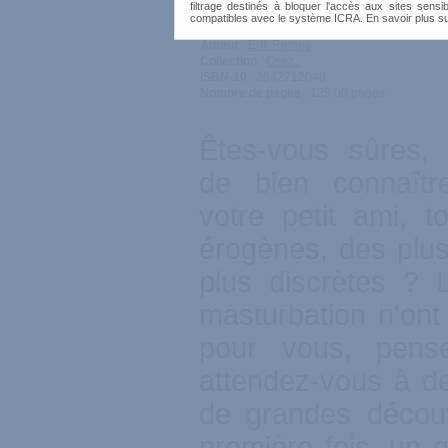
filtrage destinés à bloquer l'accès aux sites sensib
compatibles avec le système ICRA. En savoir plus s
Sujet
: Conseils & Astuces
Auteur
:
Erik Rémès
Collection
:
Osez..
ISBN-10
: 2842712048
Nombre de pages
: 125.00 pages
Êtes-vous sûres, 
de bien connaîtr
votre petit ami, 
érogènes, des plu
plus discrètes ? L
masturbation n'ont
pour vous, pense
attendez-vous à de
de grandes découv
première fois, un 