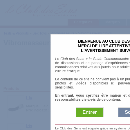
Categories
Marques
Tests & Produits
>
Sex Toys
>
Vibromasseurs
>
Vibromasseurs Chics
BIENVENUE AU CLUB DES
Vibromasseurs Chics
MERCI DE LIRE ATTENTI
L'AVERTISSEMENT SUIV
Le Club des Sens « le Guide Communautaire
de discussions et de partage d’expériences v
connaissances relatives aux jouets pour adultes,
culture érotique.
Le contenu de ce site ne convient pas à un pub
photos et vidéos disponibles ici peuven
sensibilités.
Produits
En entrant, vous certifiez être majeur et 
Liv
responsabilités vis-à-vis de ce contenu.
Marque :
Lelo
Prix indicatif :
109.50 €
Entrer
So
Iris
Le Club des Sens est étiqueté grâce au système de l