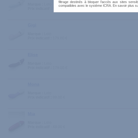
filtrage destinés à bloquer l'accès aux sites sensib
Marque :
Lelo
compatibles avec le système ICRA. En savoir plus s
Prix indicatif :
99.00 €
Gigi
Marque :
Lelo
Prix indicatif :
179.00 €
Elise
Marque :
Lelo
Prix indicatif :
179.00 €
Mona
Marque :
Lelo
Prix indicatif :
99.00 €
Mia
Marque :
Lelo
Prix indicatif :
49.00 €