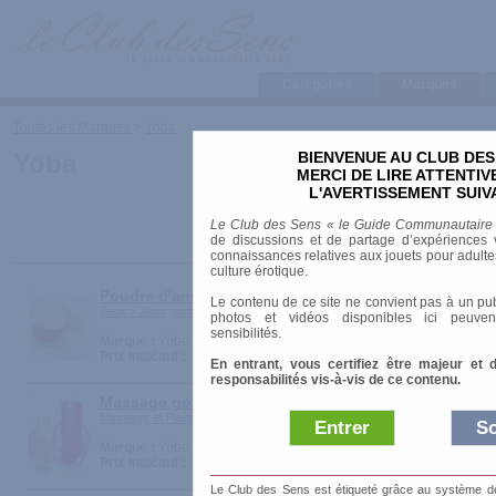
Categories
Marques
Toutes les Marques
>
Yoba
BIENVENUE AU CLUB DES
Yoba
MERCI DE LIRE ATTENTI
L'AVERTISSEMENT SUIV
Le Club des Sens « le Guide Communautaire
de discussions et de partage d’expériences v
connaissances relatives aux jouets pour adultes,
culture érotique.
Poudre d'amour
Le contenu de ce site ne convient pas à un pub
Jeux > Jeux gourmands
photos et vidéos disponibles ici peuven
sensibilités.
Marque :
Yoba
Prix indicatif :
19.00 €
En entrant, vous certifiez être majeur et 
responsabilités vis-à-vis de ce contenu.
Massage gourmand Tequila Sunrise
Massage et Plaisirs > Huiles et Crèmes
Entrer
So
Marque :
Yoba
Prix indicatif :
32.00 €
Le Club des Sens est étiqueté grâce au système de l