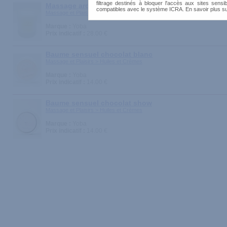
filtrage destinés à bloquer l'accès aux sites sensib
Massage ardent
compatibles avec le système ICRA. En savoir plus s
Massage et Plaisirs > Huiles et Crèmes
Marque :
Yoba
Prix indicatif :
28.00 €
Baume sensuel chocolat blanc
Massage et Plaisirs > Huiles et Crèmes
Marque :
Yoba
Prix indicatif :
14.00 €
Baume sensuel chocolat show
Massage et Plaisirs > Huiles et Crèmes
Marque :
Yoba
Prix indicatif :
14.00 €