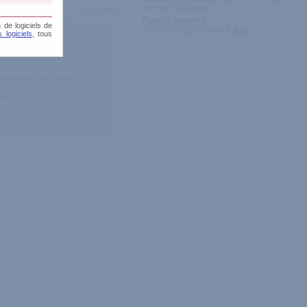
membres suivantes :
07.06.2010
Purple power !
 de logiciels de
Liste créée par
Claire
300
 logiciels
, tous
énétration est aisée.
se.