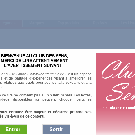
ategories
Marques
Top produits
Top Avis
Les Lis
BIENVENUE AU CLUB DES SENS,
MERCI DE LIRE ATTENTIVEMENT
L'AVERTISSEMENT SUIVANT :
Sens « le Guide Communautaire Sexy »
est un espace
s et de partage d’expériences visant à améliorer les
relatives aux jouets pour adultes, à la sexualité et à la
ue.
 ce site ne convient pas à un public mineur. Les textes,
idéos disponibles ici peuvent choquer certaines
vous certifiez être majeur et déclarez prendre vos
és vis-à-vis de ce contenu.
Entrer
Sortir
Afficher :
Sélection
|
Les plus 