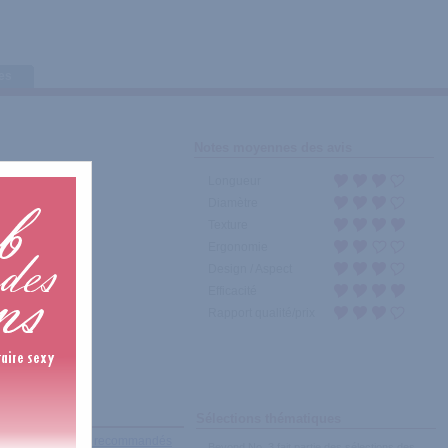
tes
Notes moyennes des avis
Longueur
Diamètre
Texture
Ergonomie
Design / Aspect
Efficacité
Rapport qualité/prix
Sélections thématiques
récents
|
Les plus recommandés
Beyond No. 3 fait partie des sélections des