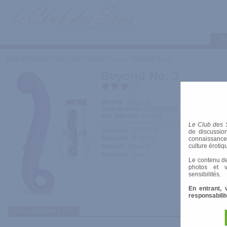
C
Tests & Produits
>
Sex Toys
>
Godes
>
Funs
>
Beyond No. 3
Beyond No. 3
Marque
:
Ophoria
Date de sortie
: 01/01/2009
Prix indicatif
: 45.00 €
Le Club des 
Longueur
: 23.00 cm
de discussion
Diamètre
: 3.50 cm
connaissances 
culture érotiq
Matière
: Silicone
Ventouse
: non
Le contenu de
photos et v
sensibilités.
En entrant, 
responsabilit
avis utilisateurs
(1)