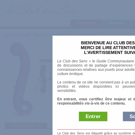
Categories
Marques
Tests & Produits
>
Sex Toys
>
Godes
>
Funs
>
Beyond No. 3
BIENVENUE AU CLUB DES
Beyond No. 3
MERCI DE LIRE ATTENTI
L'AVERTISSEMENT SUIV
Marque
:
Ophoria
Le Club des Sens « le Guide Communautaire
Date de sortie
: 01/01/2009
de discussions et de partage d’expériences v
Prix indicatif
: 45.00 €
connaissances relatives aux jouets pour adultes,
culture érotique.
Longueur
: 23.00 cm
Le contenu de ce site ne convient pas à un pub
Diamètre
: 3.50 cm
photos et vidéos disponibles ici peuven
Matière
: Silicone
sensibilités.
Ventouse
: non
En entrant, vous certifiez être majeur et 
responsabilités vis-à-vis de ce contenu.
Entrer
So
avis utilisateurs
(1)
Afficher :
Sélect
Le Club des Sens est étiqueté grâce au système de l