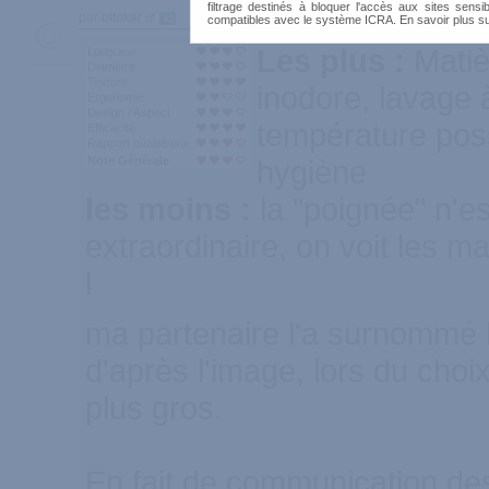
filtrage destinés à bloquer l'accès aux sites sensib
par ottokar
42
compatibles avec le système ICRA. En savoir plus s
Les plus :
Matiè
Longueur
Diamètre
Texture
inodore, lavage 
Ergonomie
Design / Aspect
température pos
Efficacité
Rapport qualité/prix
Note Générale
hygiène
les moins :
la "poignée" n'e
extraordinaire, on voit les 
l
ma partenaire l'a surnommé 
d'après l'image, lors du choix
plus gros.
En fait de communication des