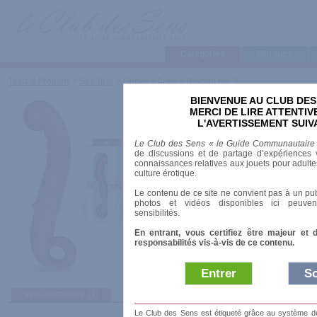
Categories
Marques
Tests & Produits
>
Sex Toys
>
Godes
>
Funs
>
Beyond No. 3
BIENVENUE AU CLUB DES
Beyond No. 3
MERCI DE LIRE ATTENTI
L'AVERTISSEMENT SUIV
Marque
:
Ophoria
Le Club des Sens « le Guide Communautaire
Date de sortie
: 01/01/2009
de discussions et de partage d’expériences v
Prix indicatif
: 45.00 €
connaissances relatives aux jouets pour adultes,
culture érotique.
Longueur
: 23.00 cm
Le contenu de ce site ne convient pas à un pub
Diamètre
: 3.50 cm
photos et vidéos disponibles ici peuven
Matière
: Silicone
sensibilités.
Ventouse
: non
En entrant, vous certifiez être majeur et 
responsabilités vis-à-vis de ce contenu.
Entrer
So
avis utilisateurs
(1)
Afficher :
Sélect
Le Club des Sens est étiqueté grâce au système de l