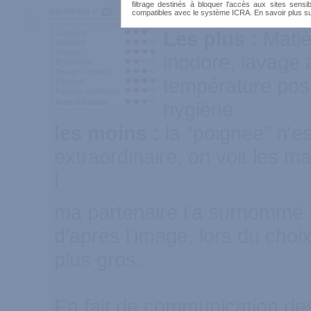
filtrage destinés à bloquer l'accès aux sites sensib
par ottokar
42
compatibles avec le système ICRA. En savoir plus s
Les plus :
Matiè
Longueur
Diamètre
Texture
inodore, lavage 
Ergonomie
Design / Aspect
température pos
Efficacité
Rapport qualité/prix
Note Générale
hygiène
les moins :
la "poignée" n'e
extraordinaire, on voit les 
l
ma partenaire l'a surnommé 
d'après l'image, lors du choix
plus gros.
En fait de communication des