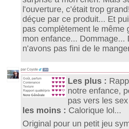
l'ouverture, c'était trop gran
déçue par ce produit... Et pu
pas complètement le même 
mon enfance... Dommage... 
n'avons pas fini de le manger
par Coyote
593
Les plus :
Rapp
Goût, parfum
Contenance
Texture
notre enfance, p
Rapport qualité/prix
Note Générale
pas vers les sex
les moins :
Calorique lol...
Original pour un petit jeu s