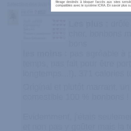
filtrage destinés à bloquer l'accès aux sites sensib
Sélection des avis les plus recommandés :
compatibles avec le système ICRA. En savoir plus s
par Eve
1408
Les plus :
drôle
Goût, parfum
Contenance
Texture
cher, bonbons mu
Rapport qualité/prix
Note Générale
bons
les moins :
pas agréable à 
temps, pas fait pour être port
longtemps...!), 371 calories 
Original et plutôt marrant, u
comestible 100 % bonbons !
Evidemment, j'étais seulemen
et non pas y goûter mais la t