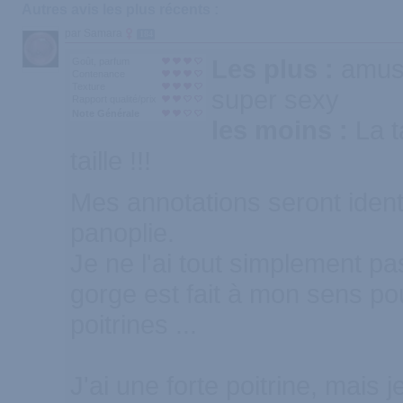
Autres avis les plus récents :
par Samara
184
Les plus :
amusa
Goût, parfum
Contenance
Texture
super sexy
Rapport qualité/prix
Note Générale
les moins :
La ta
taille !!!
Mes annotations seront ident
panoplie.
Je ne l'ai tout simplement pa
gorge est fait à mon sens pou
poitrines ...
J'ai une forte poitrine, mais 