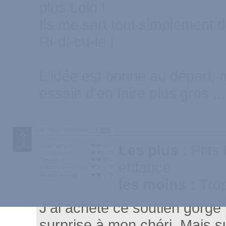
plus Lolo !
Ils me sert tout simplement 
Ri-di-cu-le !
L'idée est bonne au départ, m
essaie d'en faire plus gros ...
par Puce-et-Doudou
115
Les plus :
Ptits
Goût, parfum
Contenance
Texture
enfance
Rapport qualité/prix
Note Générale
les moins :
Tro
J'ai acheté ce soutien gorge 
surprise à mon chéri. Mais s