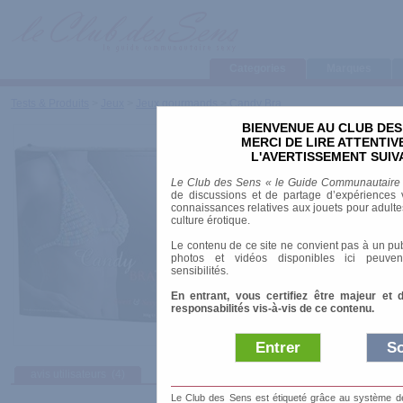
Categories
Marques
Tests & Produits
>
Jeux
>
Jeux gourmands
>
Candy Bra
BIENVENUE AU CLUB DES
Candy Bra
MERCI DE LIRE ATTENTI
L'AVERTISSEMENT SUIV
Marque
:
Spencer & Fleetwood
Le Club des Sens « le Guide Communautaire
Prix indicatif
: 9.90 €
de discussions et de partage d’expériences v
connaissances relatives aux jouets pour adultes,
culture érotique.
Soutien-gorge comestible en bonbons
Le contenu de ce site ne convient pas à un pub
photos et vidéos disponibles ici peuven
sensibilités.
En entrant, vous certifiez être majeur et 
responsabilités vis-à-vis de ce contenu.
Entrer
So
avis utilisateurs
(4)
Afficher :
Sélec
Le Club des Sens est étiqueté grâce au système de l