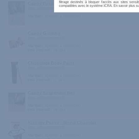
filtrage destinés à bloquer l'accès aux sites sensib
Candy Posing Pouch
compatibles avec le système ICRA. En savoir plus s
Jeux > Jeux gourmands
Marque :
Spencer & Fleetwood
Candy G-string
Jeux > Jeux gourmands
Marque :
Spencer & Fleetwood
Prix indicatif :
14.00 €
Chocolate Body Paint
Jeux > Jeux gourmands
Marque :
Spencer & Fleetwood
Prix indicatif :
11.50 €
Candy Suspender Belt
Jeux > Jeux gourmands
Marque :
Spencer & Fleetwood
Prix indicatif :
14.00 €
Kiss my Pussy - String Chocolat
Jeux > Jeux gourmands
Marque :
Spencer & Fleetwood