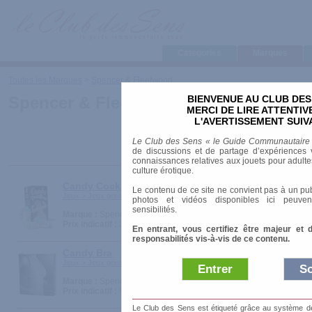
Categories
Marques
Toutes les Marques
>
Spencer & Fleetwood
BIENVENUE AU CLUB DES
Spencer & Fleetwood
MERCI DE LIRE ATTENTI
L'AVERTISSEMENT SUIV
Le Club des Sens « le Guide Communautaire
de discussions et de partage d’expériences v
connaissances relatives aux jouets pour adultes,
culture érotique.
Candy Cock Ring
Le contenu de ce site ne convient pas à un pub
Jeux > Jeux gourmands
photos et vidéos disponibles ici peuven
sensibilités.
Marque :
Spencer & Fleetwood
Prix indicatif :
3.10 €
En entrant, vous certifiez être majeur et 
responsabilités vis-à-vis de ce contenu.
Candy Bra
Jeux > Jeux gourmands
Entrer
So
Marque :
Spencer & Fleetwood
Prix indicatif :
9.90 €
Le Club des Sens est étiqueté grâce au système de l