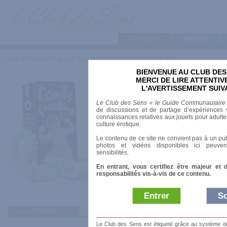
Categories
Marques
Tests & Produits
>
Jeux
>
Jeux gourmands
>
Candy Cock Ring
BIENVENUE AU CLUB DES
Candy Cock Ring
MERCI DE LIRE ATTENTI
L'AVERTISSEMENT SUIV
Marque
:
Spencer & Fleetwood
Le Club des Sens « le Guide Communautaire
Prix indicatif
: 3.10 €
de discussions et de partage d’expériences v
connaissances relatives aux jouets pour adultes,
Parfum
: fruits
culture érotique.
Contenance
: 30 g
Le contenu de ce site ne convient pas à un pub
photos et vidéos disponibles ici peuven
sensibilités.
En entrant, vous certifiez être majeur et 
responsabilités vis-à-vis de ce contenu.
Entrer
So
avis utilisateurs
(1)
Afficher :
Sélec
Le Club des Sens est étiqueté grâce au système de l