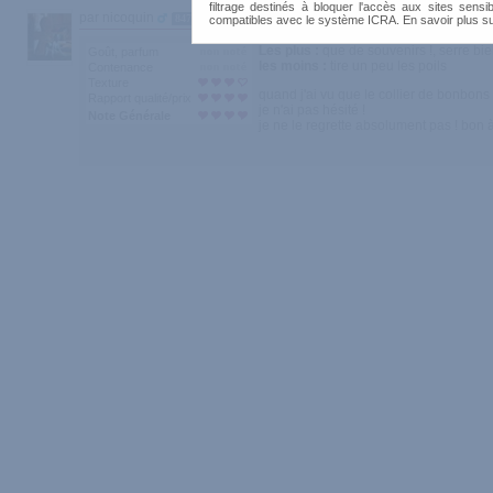
filtrage destinés à bloquer l'accès aux sites sensib
par nicoquin
847
compatibles avec le système ICRA. En savoir plus s
Les plus :
que de souvenirs !, serre b
Goût, parfum
les moins :
tire un peu les poils
Contenance
Texture
quand j'ai vu que le collier de bonbons
Rapport qualité/prix
je n'ai pas hésité !
Note Générale
je ne le regrette absolument pas ! bon à