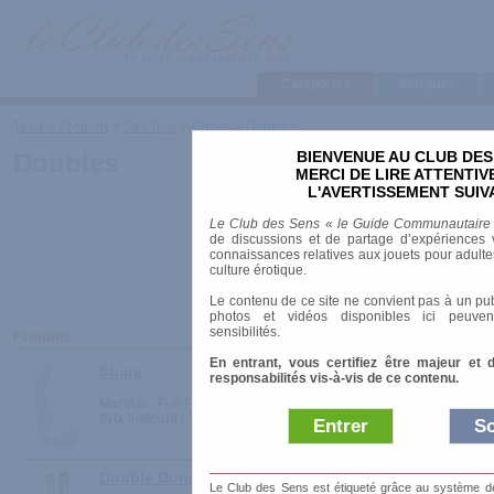
Categories
Marques
Tests & Produits
>
Sex Toys
>
Godes
>
Doubles
BIENVENUE AU CLUB DES
Doubles
MERCI DE LIRE ATTENTI
L'AVERTISSEMENT SUIV
Le Club des Sens « le Guide Communautaire
de discussions et de partage d’expériences v
connaissances relatives aux jouets pour adultes,
culture érotique.
Le contenu de ce site ne convient pas à un pub
photos et vidéos disponibles ici peuven
sensibilités.
Produits
En entrant, vous certifiez être majeur et 
Share
responsabilités vis-à-vis de ce contenu.
Marque :
Fun Factory
Prix indicatif :
75.00 €
Entrer
So
Double Dong
Le Club des Sens est étiqueté grâce au système de l