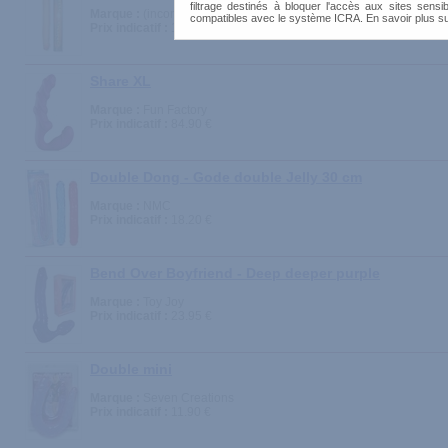
filtrage destinés à bloquer l'accès aux sites sensib
Marque :
(inconnue)
compatibles avec le système ICRA. En savoir plus s
Prix indicatif :
14.90 €
Share XL
Marque :
Fun Factory
Prix indicatif :
84.90 €
Double Dong - Gode double Jelly 30 cm
Marque :
NMC
Prix indicatif :
18.20 €
Bend Over Boyfriend - Deep deeper purple
Marque :
Toy Joy
Prix indicatif :
23.95 €
Double mini
Marque :
Seven Creations
Prix indicatif :
11.90 €