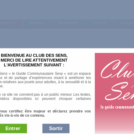
ategories
Marques
Top produits
Top Avis
Les Lis
BIENVENUE AU CLUB DES SENS,
Trier par
MERCI DE LIRE ATTENTIVEMENT
L'AVERTISSEMENT SUIVANT :
Note moyenne
Nombre d'avis
Sens « le Guide Communautaire Sexy »
est un espace
Longueur
s et de partage d’expériences visant à améliorer les
relatives aux jouets pour adultes, à la sexualité et à la
Diamètre
ue.
 ce site ne convient pas à un public mineur. Les textes,
idéos disponibles ici peuvent choquer certaines
vous certifiez être majeur et déclarez prendre vos
és vis-à-vis de ce contenu.
Entrer
Sortir