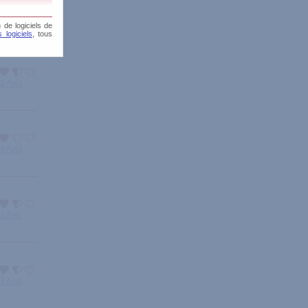
22 Avis
 de logiciels de
 logiciels
, tous
2 Avis
4 Avis
2 Avis
3 Avis