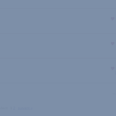
édent
1
2
suivant »