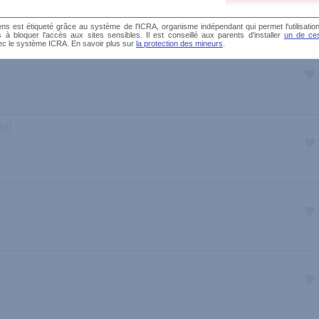
s est étiqueté grâce au système de l'ICRA, organisme indépendant qui permet l'utilisation
és à bloquer l'accès aux sites sensibles. Il est conseillé aux parents d'installer
un de ces
ec le système ICRA. En savoir plus sur
la protection des mineurs
.
te)