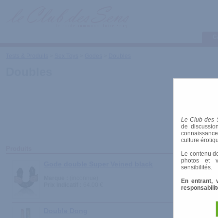
C
Tests & Produits
>
Sex Toys
>
Godes
>
Doubles
Doubles
Le Club des 
de discussion
connaissances 
culture érotiq
Produits
Le contenu de
photos et v
Gode double Super Veined black
sensibilités.
Marque :
(inconnue)
En entrant, 
Prix indicatif :
64.00 €
responsabilit
Double Dong