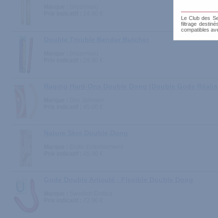
Marque :
(inconnue)
Prix indicatif :
14.90 €
Le Club des Sen
filtrage destin
compatibles av
Double Trouble Bender Butcher
Marque :
(inconnue)
Prix indicatif :
29.90 €
Raging Hard-Ons Double Dong (Double Gode Réalis
Marque :
Doc Johnson
Prix indicatif :
45.00 €
Nature Skin Double Dong
Marque :
Erotic Entertainment
Prix indicatif :
45.90 €
Gode Double Articulé - Flexible Double Dong
Marque :
Swedish Erotica
Prix indicatif :
72.90 €