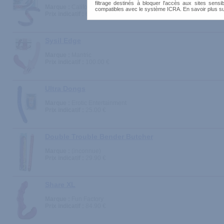
filtrage destinés à bloquer l'accès aux sites sensib
Marque :
California Exotic
compatibles avec le système ICRA. En savoir plus s
Prix indicatif :
64.00 €
Sysil Edge
Marque :
Mantric
Prix indicatif :
100.00 €
Ultra Dongs
Marque :
Erotic Entertainment
Prix indicatif :
25.00 €
Double Trouble Bender Butcher
Marque :
(inconnue)
Prix indicatif :
29.90 €
Share XL
Marque :
Fun Factory
Prix indicatif :
84.90 €