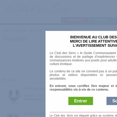
Categories
Marques
Tests & Produits
>
Sex Toys
>
Godes
>
Doubles
BIENVENUE AU CLUB DES
Doubles
MERCI DE LIRE ATTENTI
L'AVERTISSEMENT SUIV
Le Club des Sens « le Guide Communautaire
de discussions et de partage d’expériences v
connaissances relatives aux jouets pour adultes,
culture érotique.
Le contenu de ce site ne convient pas à un pub
photos et vidéos disponibles ici peuven
sensibilités.
Produits
En entrant, vous certifiez être majeur et 
Gode double Super Veined black
responsabilités vis-à-vis de ce contenu.
Marque :
(inconnue)
Prix indicatif :
64.00 €
Entrer
So
Double dong flexible vibrant - Dual Vibrating Flexi-
Le Club des Sens est étiqueté grâce au système de l