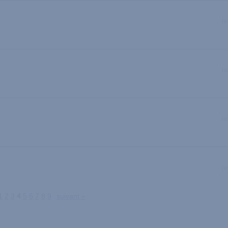
1
2
3
4
5
6
7
8
9
suivant »