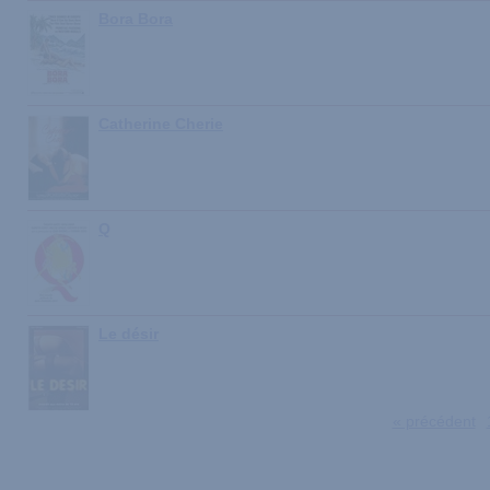
Bora Bora
Catherine Cherie
Q
Le désir
« précédent