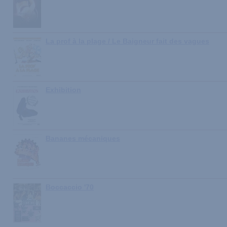
La prof à la plage / Le Baigneur fait des vagues
Exhibition
Bananes mécaniques
Boccaccio '70