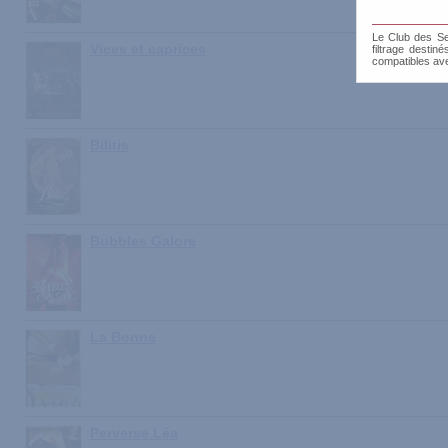
Le Club des Sen
Vices et caprices
filtrage destin
compatibles av
Bilitis
Bubbles Galore
La Bonne
Perverse Léa