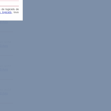
 de logiciels de
 logiciels
, tous
0 Avis
0 Avis
0 Avis
0 Avis