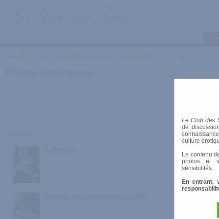
C
Tests & Produits
>
Arts et Culture
>
Cinéma et Films
>
Films érotiques
Films érotiques
Le Club des 
de discussion
Produits
connaissances 
culture érotiq
Aphrodite
Le contenu de
photos et v
sensibilités.
En entrant, 
responsabilit
Révolte au pénitencier de filles