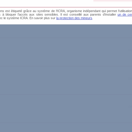
s est étiqueté grâce au système de l'ICRA, organisme indépendant qui permet l'utilisation
és à bloquer l'accès aux sites sensibles. Il est conseillé aux parents d'installer
un de ces
ec le système ICRA. En savoir plus sur
la protection des mineurs
.