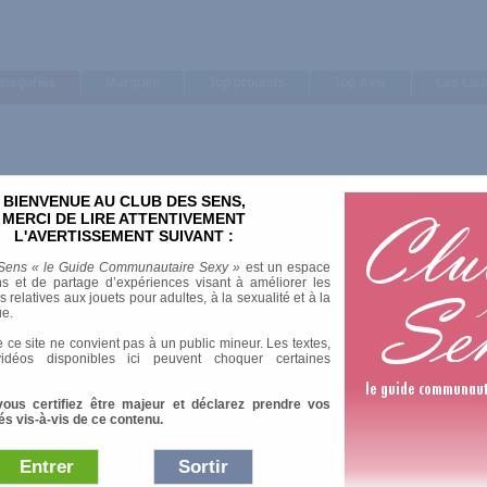
ategories
Marques
Top produits
Top Avis
Les Lis
BIENVENUE AU CLUB DES SENS,
Trier par
MERCI DE LIRE ATTENTIVEMENT
L'AVERTISSEMENT SUIVANT :
Note moyenne
Nombre d'avis
Sens « le Guide Communautaire Sexy »
est un espace
s et de partage d’expériences visant à améliorer les
relatives aux jouets pour adultes, à la sexualité et à la
ue.
 ce site ne convient pas à un public mineur. Les textes,
idéos disponibles ici peuvent choquer certaines
vous certifiez être majeur et déclarez prendre vos
és vis-à-vis de ce contenu.
Entrer
Sortir