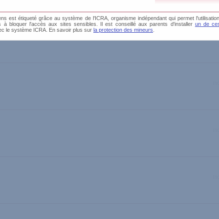
s est étiqueté grâce au système de l'ICRA, organisme indépendant qui permet l'utilisation
és à bloquer l'accès aux sites sensibles. Il est conseillé aux parents d'installer
un de ces
ec le système ICRA. En savoir plus sur
la protection des mineurs
.