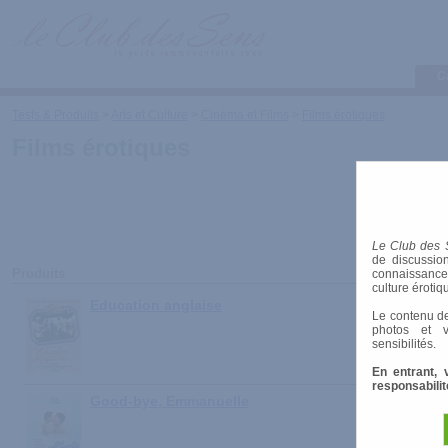
C
Tests & Produits
>
Arts et Culture
>
Cinéma et Films
>
Films érotiques
Films érotiques
Le Club des 
de discussion
Produits
connaissances 
culture érotiq
Education anglaise
Le contenu de
photos et v
sensibilités.
En entrant, 
responsabilit
Good-bye, Emmanuelle