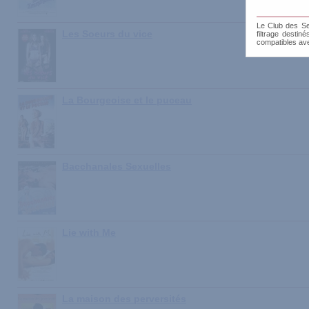
Le Club des Sen
Les Soeurs du vice
filtrage destin
compatibles av
La Bourgeoise et le puceau
Bacchanales Sexuelles
Lie with Me
La maison des perversités