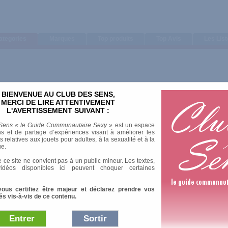
ategories
Marques
Top produits
Top Avis
Les Lis
BIENVENUE AU CLUB DES SENS,
Trier par
MERCI DE LIRE ATTENTIVEMENT
L'AVERTISSEMENT SUIVANT :
Note moyenne
Nombre d'avis
Sens « le Guide Communautaire Sexy »
est un espace
s et de partage d’expériences visant à améliorer les
relatives aux jouets pour adultes, à la sexualité et à la
ue.
 ce site ne convient pas à un public mineur. Les textes,
idéos disponibles ici peuvent choquer certaines
vous certifiez être majeur et déclarez prendre vos
és vis-à-vis de ce contenu.
Entrer
Sortir