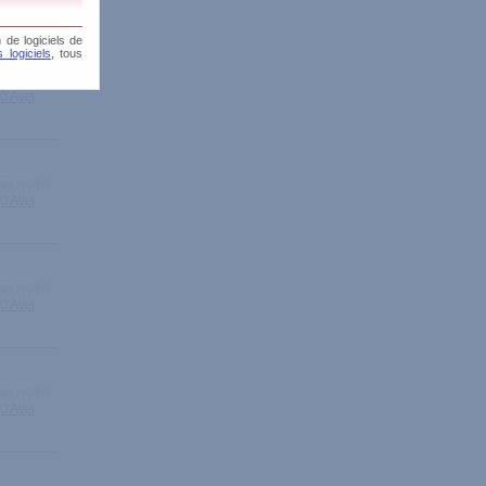
 de logiciels de
 logiciels
, tous
0 Avis
0 Avis
0 Avis
0 Avis