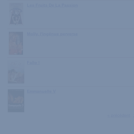
Les Fruits De La Passion
Molly, l'ingénue perverse
Fallo !
Emmanuelle V
« précédent