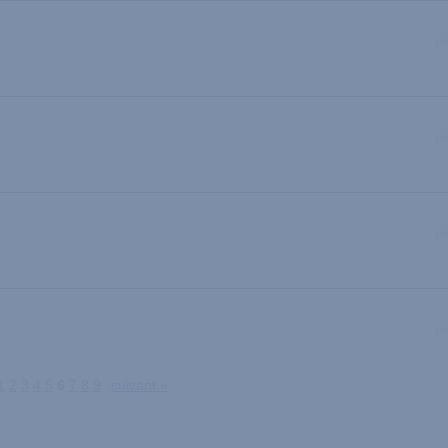
1
2
3
4
5
6
7
8
9
suivant »