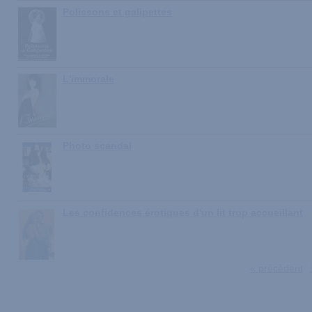
Polissons et galipettes
L'immorale
Photo scandal
Les confidences érotiques d'un lit trop accueillant
« précédent