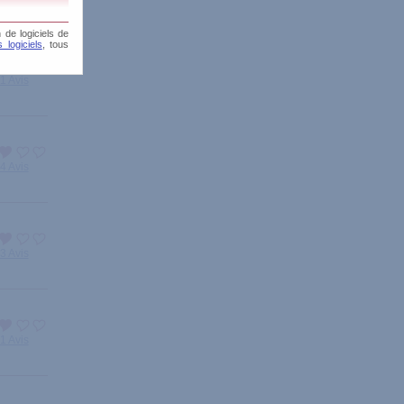
 de logiciels de
 logiciels
, tous
1 Avis
4 Avis
3 Avis
1 Avis