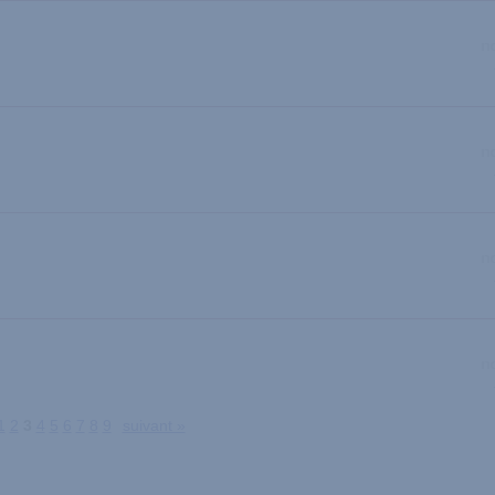
1
2
3
4
5
6
7
8
9
suivant »