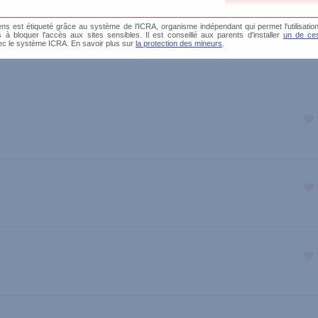
s est étiqueté grâce au système de l'ICRA, organisme indépendant qui permet l'utilisation
és à bloquer l'accès aux sites sensibles. Il est conseillé aux parents d'installer
un de ces
ec le système ICRA. En savoir plus sur
la protection des mineurs
.