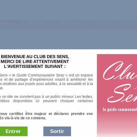
ategories
Marques
Top produits
Top Avis
Les Lis
BIENVENUE AU CLUB DES SENS,
Trier par
MERCI DE LIRE ATTENTIVEMENT
L'AVERTISSEMENT SUIVANT :
Note moyenne
Nombre d'avis
Sens « le Guide Communautaire Sexy »
est un espace
s et de partage d’expériences visant à améliorer les
relatives aux jouets pour adultes, à la sexualité et à la
ue.
 ce site ne convient pas à un public mineur. Les textes,
idéos disponibles ici peuvent choquer certaines
vous certifiez être majeur et déclarez prendre vos
és vis-à-vis de ce contenu.
Entrer
Sortir