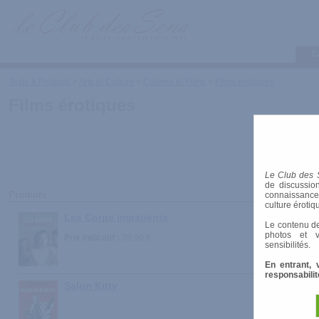
C
Tests & Produits
>
Arts et Culture
>
Cinéma et Films
>
Films érotiques
Films érotiques
Le Club des 
de discussion
Produits
connaissances 
culture érotiq
Les Corps impatients
Le contenu de
photos et v
Prix indicatif :
39.90 €
sensibilités.
En entrant, 
responsabilit
Salon Kitty