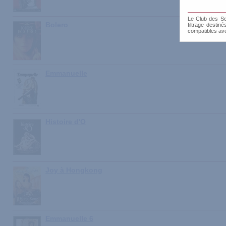
Le Club des Sen
Bolero
filtrage destin
compatibles av
Emmanuelle
Histoire d'O
Joy à Hongkong
Emmanuelle 6