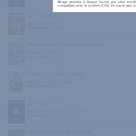
filtrage destinés à bloquer l'accès aux sites sensib
compatibles avec le système ICRA. En savoir plus s
Oh ! Giovanna !
Marque :
Dynamite
Prix indicatif :
15.50 €
Borgia tome 1: Du sang pour le pape
Marque :
Albin Michel
Prix indicatif :
13.90 €
Route des maisons rouges
Marque :
Editions Carabas
Prix indicatif :
9.95 €
The story of O
Marque :
NBM Publishing Company
Prix indicatif :
21.70 €
Le ciel au-dessus de Bruxelles