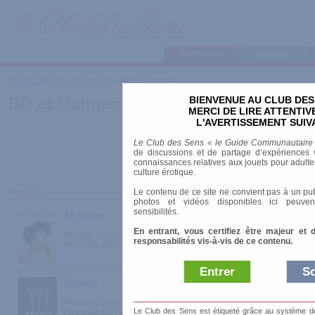
Categories
Marques
Tests & Produits
>
Librairie
>
BD et Mangas
BIENVENUE AU CLUB DES
BD et Mangas
MERCI DE LIRE ATTENTI
L'AVERTISSEMENT SUIV
Le Club des Sens « le Guide Communautaire
de discussions et de partage d’expériences v
connaissances relatives aux jouets pour adultes,
culture érotique.
Le contenu de ce site ne convient pas à un pub
Produits
photos et vidéos disponibles ici peuven
sensibilités.
Je t'aime
En entrant, vous certifiez être majeur et 
Marque :
Hors Collection
responsabilités vis-à-vis de ce contenu.
Prix indicatif :
15.00 €
Entrer
So
Twenty
Marque :
Dynamite
Le Club des Sens est étiqueté grâce au système de l
Prix indicatif :
24.90 €