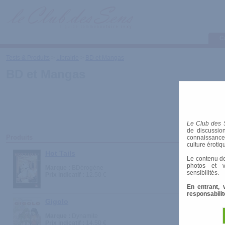
C
Tests & Produits
>
Librairie
>
BD et Mangas
BD et Mangas
Le Club des 
de discussion
Produits
connaissances 
culture érotiq
Hot Tails
Le contenu de
photos et v
Marque :
BDérogène
sensibilités.
Prix indicatif :
12.50 €
En entrant, 
responsabilit
Gigolo
Marque :
Dynamite
Prix indicatif :
14.50 €