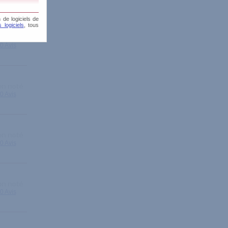
 de logiciels de
 logiciels
, tous
0 Avis
0 Avis
0 Avis
0 Avis