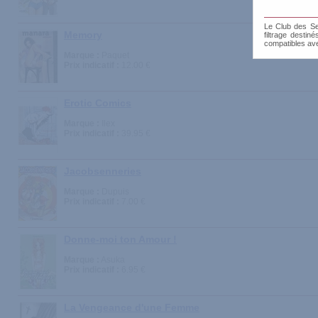
Le Club des Sen
Memory
filtrage destin
compatibles av
Marque :
Paquet
Prix indicatif :
12.00 €
Erotic Comics
Marque :
Ilex
Prix indicatif :
39.95 €
Jacobsenneries
Marque :
Dupuis
Prix indicatif :
7.00 €
Donne-moi ton Amour !
Marque :
Asuka
Prix indicatif :
6.95 €
La Vengeance d'une Femme