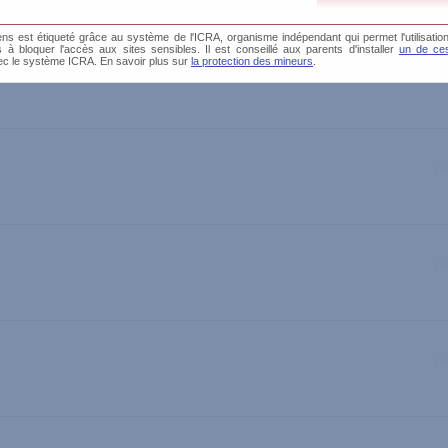
s est étiqueté grâce au système de l'ICRA, organisme indépendant qui permet l'utilisation
és à bloquer l'accès aux sites sensibles. Il est conseillé aux parents d'installer
un de ces
ec le système ICRA. En savoir plus sur
la protection des mineurs
.