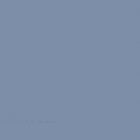
2
3
4
5
6
7
8
9
10
suivant »