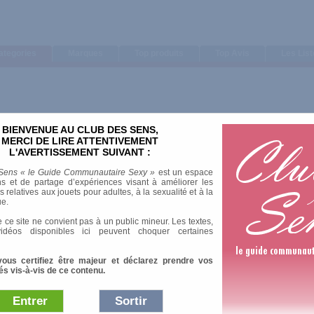
ategories
Marques
Top produits
Top Avis
Les Lis
BIENVENUE AU CLUB DES SENS,
Trier par
MERCI DE LIRE ATTENTIVEMENT
L'AVERTISSEMENT SUIVANT :
Note moyenne
Nombre d'avis
Sens « le Guide Communautaire Sexy »
est un espace
s et de partage d’expériences visant à améliorer les
relatives aux jouets pour adultes, à la sexualité et à la
ue.
 ce site ne convient pas à un public mineur. Les textes,
idéos disponibles ici peuvent choquer certaines
vous certifiez être majeur et déclarez prendre vos
és vis-à-vis de ce contenu.
Entrer
Sortir