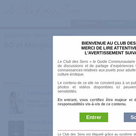
Categories
Marques
Tests & Produits
>
Librairie
>
BD et Mangas
BIENVENUE AU CLUB DES
BD et Mangas
MERCI DE LIRE ATTENTI
L'AVERTISSEMENT SUIV
Le Club des Sens « le Guide Communautaire
de discussions et de partage d’expériences v
connaissances relatives aux jouets pour adultes,
culture érotique.
Le contenu de ce site ne convient pas à un pub
Produits
photos et vidéos disponibles ici peuven
sensibilités.
L'esclave sexuelle
En entrant, vous certifiez être majeur et 
Marque :
Dynamite
responsabilités vis-à-vis de ce contenu.
Prix indicatif :
16.00 €
Entrer
So
Ombre et lumiere 1+2
Marque :
Dynamite
Le Club des Sens est étiqueté grâce au système de l
Prix indicatif :
19.50 €