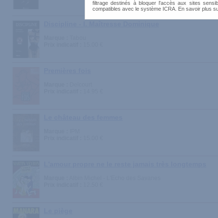
filtrage destinés à bloquer l'accès aux sites sensib
compatibles avec le système ICRA. En savoir plus s
Discipline - I. Maîtresse Dominique
Marque :
Tabou
Prix indicatif :
15.00 €
Premières fois
Marque :
Delcourt
Prix indicatif :
14.95 €
Le château des femmes
Marque :
IPM
Prix indicatif :
15.00 €
L'amour propre ne le reste jamais très longtemps
Marque :
Albin Michel - L'Echo des Savanes
Prix indicatif :
12.50 €
Le piège