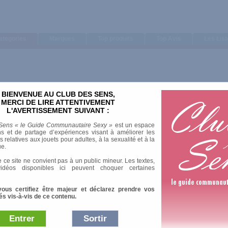
ategories
Marques
Top produits
Top Avis
Les Lis
BIENVENUE AU CLUB DES SENS,
Trier par
MERCI DE LIRE ATTENTIVEMENT
L'AVERTISSEMENT SUIVANT :
Note moyenne
Nombre d'avis
Sens « le Guide Communautaire Sexy »
est un espace
s et de partage d’expériences visant à améliorer les
relatives aux jouets pour adultes, à la sexualité et à la
ue.
térature érotique"
 ce site ne convient pas à un public mineur. Les textes,
idéos disponibles ici peuvent choquer certaines
vous certifiez être majeur et déclarez prendre vos
és vis-à-vis de ce contenu.
Entrer
Sortir