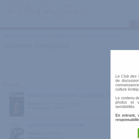
C
Tests & Produits
>
Librairie
>
Littérature érotique
>
Romans érotiques
Romans érotiques
Le Club des 
de discussion
Produits
connaissances 
culture érotiq
Ecrits pornographiques, précédé de "Utilité d'une lit
Le contenu de
photos et v
Marque :
LGF - Livre de Poche
sensibilités.
Prix indicatif :
4.00 €
En entrant, 
responsabilit
La mécanique des femmes
Marque :
Gallimard
Prix indicatif :
5.30 €