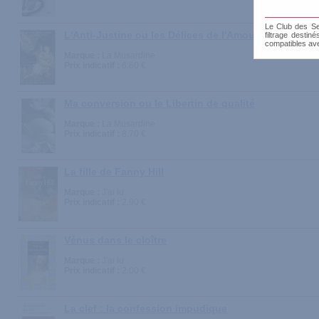
Le Club des Sen
L'Anti-Justine ou les Délices de l'Amour
filtrage destin
compatibles av
Marque :
La Musardine
Prix indicatif :
6.60 €
Ma conversion ou le Libertin de qualité
Marque :
La Musardine
Prix indicatif :
8.70 €
La fille de Fanny Hill
Marque :
J'ai lu
Prix indicatif :
2.90 €
Vénus dans le cloître
Marque :
J'ai lu
Prix indicatif :
2.00 €
La clef : la confession impudique