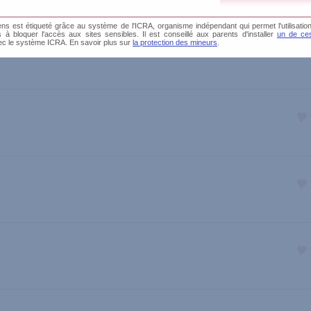
s est étiqueté grâce au système de l'ICRA, organisme indépendant qui permet l'utilisation
és à bloquer l'accès aux sites sensibles. Il est conseillé aux parents d'installer
un de ces
ec le système ICRA. En savoir plus sur
la protection des mineurs
.