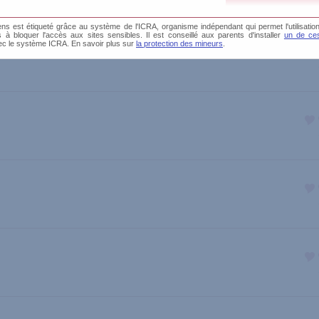
s est étiqueté grâce au système de l'ICRA, organisme indépendant qui permet l'utilisation
és à bloquer l'accès aux sites sensibles. Il est conseillé aux parents d'installer
un de ces
ec le système ICRA. En savoir plus sur
la protection des mineurs
.