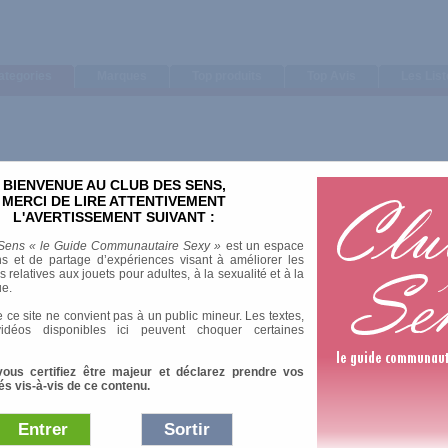
ategories
Marques
Top produits
Top Avis
Les Lis
BIENVENUE AU CLUB DES SENS,
Trier par
MERCI DE LIRE ATTENTIVEMENT
L'AVERTISSEMENT SUIVANT :
Note moyenne
Nombre d'avis
Sens « le Guide Communautaire Sexy »
est un espace
s et de partage d’expériences visant à améliorer les
relatives aux jouets pour adultes, à la sexualité et à la
ue.
 ce site ne convient pas à un public mineur. Les textes,
idéos disponibles ici peuvent choquer certaines
vous certifiez être majeur et déclarez prendre vos
és vis-à-vis de ce contenu.
Entrer
Sortir