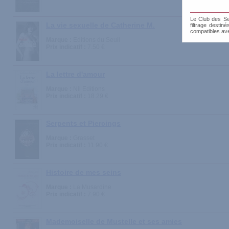
Le Club des Sen
La vie sexuelle de Catherine M.
filtrage destin
compatibles av
Marque :
Editions du Seuil
Prix indicatif :
7.50 €
La lettre d'amour
Marque :
Nil Editions
Prix indicatif :
18.29 €
Serpents et Piercings
Marque :
Grasset
Prix indicatif :
11.90 €
Histoire de mes seins
Marque :
La Musardine
Prix indicatif :
7.90 €
Mademoiselle de Mustelle et ses amies