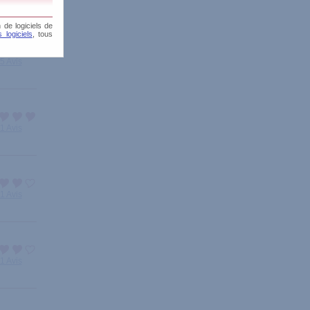
 de logiciels de
 logiciels
, tous
5 Avis
1 Avis
1 Avis
1 Avis