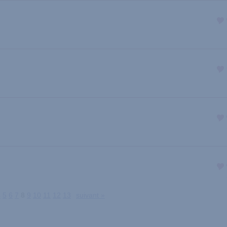
4
5
6
7
8
9
10
11
12
13
suivant »