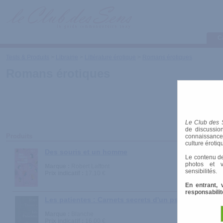
C
Tests & Produits
>
Librairie
>
Littérature érotique
>
Romans érotiques
Romans érotiques
Le Club des 
de discussion
Produits
connaissances 
culture érotiq
Des souris et un homme
Le contenu de
photos et v
Marque :
Robert Laffont
sensibilités.
Prix indicatif :
17.10 €
En entrant, 
responsabilit
Les patientes : Carnets secrets d'un psychanalyste
Marque :
Blanche
Prix indicatif :
16.00 €