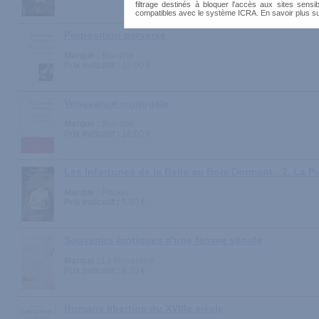
filtrage destinés à bloquer l'accès aux sites sensib
compatibles avec le système ICRA. En savoir plus s
Proposition perverse
Marque :
Blanche
Prix indicatif :
15.00 €
Vengeance conjugale
Marque :
Blanche
Prix indicatif :
16.00 €
Les Infortunes de la Belle au Bois Dormant - 2. La P
Marque :
Pocket
Prix indicatif :
5.90 €
Souvenirs érotiques d'une femme vénale
Marque :
La Musardine
Prix indicatif :
8.70 €
Romans libertins du XVIIIe siècle