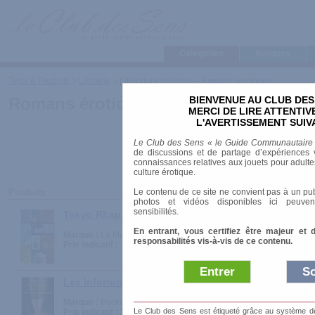
Categories
Marques
Tests & Produits
>
Librairie
>
Littérature érotique
>
Romans érotiques
BIENVENUE AU CLUB DES
Romans érotiques
MERCI DE LIRE ATTENTI
L'AVERTISSEMENT SUIV
Le Club des Sens « le Guide Communautaire
de discussions et de partage d’expériences v
connaissances relatives aux jouets pour adultes,
culture érotique.
Le contenu de ce site ne convient pas à un pub
Produits
photos et vidéos disponibles ici peuven
sensibilités.
Tokyo Rhapsodie
En entrant, vous certifiez être majeur et 
Marque :
La Musardine
responsabilités vis-à-vis de ce contenu.
Prix indicatif :
18.00 €
Entrer
So
Les Infortunes de la Belle au Bois Dormant - 3. La L
Marque :
Pocket
Le Club des Sens est étiqueté grâce au système de l
Prix indicatif :
21.90 €