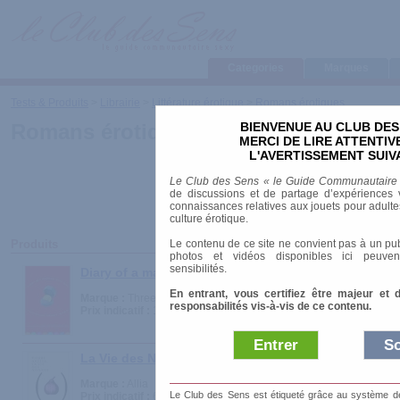
Categories
Marques
Tests & Produits
>
Librairie
>
Littérature érotique
>
Romans érotiques
BIENVENUE AU CLUB DES
Romans érotiques
MERCI DE LIRE ATTENTI
L'AVERTISSEMENT SUIV
Le Club des Sens « le Guide Communautaire
de discussions et de partage d’expériences v
connaissances relatives aux jouets pour adultes,
culture érotique.
Le contenu de ce site ne convient pas à un pub
Produits
photos et vidéos disponibles ici peuven
sensibilités.
Diary of a married call girl
En entrant, vous certifiez être majeur et 
Marque :
Three Rivers Press
responsabilités vis-à-vis de ce contenu.
Prix indicatif :
14.95 €
Entrer
So
La Vie des Nonnes
Marque :
Allia
Le Club des Sens est étiqueté grâce au système de l
Prix indicatif :
6.10 €