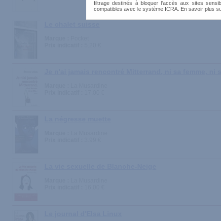
filtrage destinés à bloquer l'accès aux sites sensib
compatibles avec le système ICRA. En savoir plus s
Le chalet suisse
Marque :
Pocket
Prix indicatif :
5.20 €
Je n'ai jamais rencontré Mitterrand, ni sa femme, ni sa 
Marque :
La Musardine
Prix indicatif :
17.00 €
La négresse muette
Marque :
La Musardine
Prix indicatif :
3.99 €
La vie sexuelle de Blanche-Neige
Marque :
La Musardine
Prix indicatif :
16.00 €
Le journal d'Elsa Linux