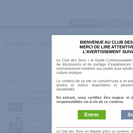
Categories
Marques
Tests & Produits
>
Librairie
>
Littérature érotique
>
Romans érotiques
BIENVENUE AU CLUB DES
Romans érotiques
MERCI DE LIRE ATTENTI
L'AVERTISSEMENT SUIV
Le Club des Sens « le Guide Communautaire
de discussions et de partage d’expériences v
connaissances relatives aux jouets pour adultes,
culture érotique.
Le contenu de ce site ne convient pas à un pub
Produits
photos et vidéos disponibles ici peuven
sensibilités.
L'attendrisseur
En entrant, vous certifiez être majeur et 
Marque :
Blanche
responsabilités vis-à-vis de ce contenu.
Prix indicatif :
19.50 €
Entrer
So
Le train de 5h50
Marque :
Pocket
Le Club des Sens est étiqueté grâce au système de l
Prix indicatif :
4.40 €