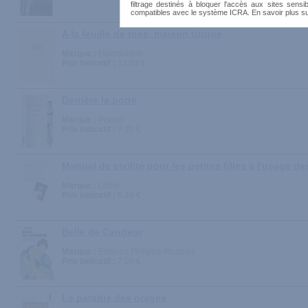
filtrage destinés à bloquer l'accès aux sites sensib
compatibles avec le système ICRA. En savoir plus s
A la feuille de rose, maison turque
Marque :
Flammarion
Prix indicatif :
13.03 €
Derrière la porte
Marque :
Pocket
Prix indicatif :
7.20 €
Manuel de civilité pour les petites filles à l'usage 
Marque :
Librio
Prix indicatif :
6.10 €
Belle de Candeur
Marque :
Editions Philippe Picquier
Prix indicatif :
7.00 €
Le paradis des orages