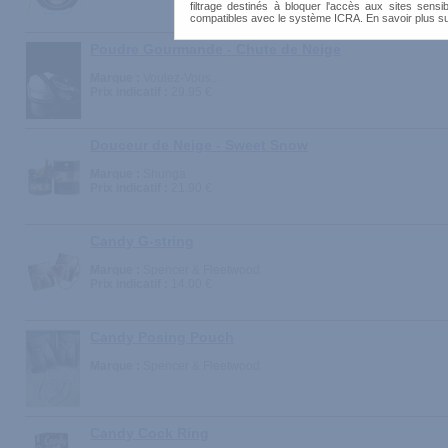
filtrage destinés à bloquer l'accès aux sites sensib
compatibles avec le système ICRA. En savoir plus s
Poudre Gourmande - Chute de Neige
Marque :
Voulez-Vous...
Prix indicatif :
29.95 €
Douceur de Neige - Sweet Snow
Marque :
Shunga
Prix indicatif :
21.90 €
Candy G-string
Marque :
Spencer & Fleetwood
Prix indicatif :
14.00 €
Candy Posing Pouch
Marque :
Spencer & Fleetwood
Candy Cock Ring