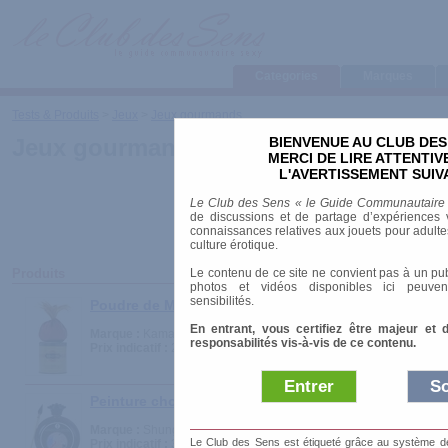
Categories
Marques
Tests & Produits
>
Jeux
>
Jeux gourmands
BIENVENUE AU CLUB DES
Jeux gourmands
MERCI DE LIRE ATTENTI
L'AVERTISSEMENT SUIV
Le Club des Sens « le Guide Communautaire
de discussions et de partage d’expériences v
connaissances relatives aux jouets pour adultes,
culture érotique.
Le contenu de ce site ne convient pas à un pub
Produits
photos et vidéos disponibles ici peuven
sensibilités.
Poudre de Miel - Honey Dust Body Powder
En entrant, vous certifiez être majeur et 
Marque :
Kama Sutra
responsabilités vis-à-vis de ce contenu.
Prix indicatif :
29.00 €
Entrer
So
Peinture chocolatée pour le corps
Marque :
Shunga
Le Club des Sens est étiqueté grâce au système de l
Prix indicatif :
39.00 €