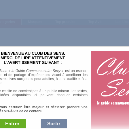
ategories
Marques
Top produits
Top Avis
Les Lis
BIENVENUE AU CLUB DES SENS,
Trier par
MERCI DE LIRE ATTENTIVEMENT
L'AVERTISSEMENT SUIVANT :
Note moyenne
Nombre d'avis
Sens « le Guide Communautaire Sexy »
est un espace
Longueur
s et de partage d’expériences visant à améliorer les
relatives aux jouets pour adultes, à la sexualité et à la
Diamètre
ue.
 ce site ne convient pas à un public mineur. Les textes,
idéos disponibles ici peuvent choquer certaines
vous certifiez être majeur et déclarez prendre vos
és vis-à-vis de ce contenu.
Entrer
Sortir