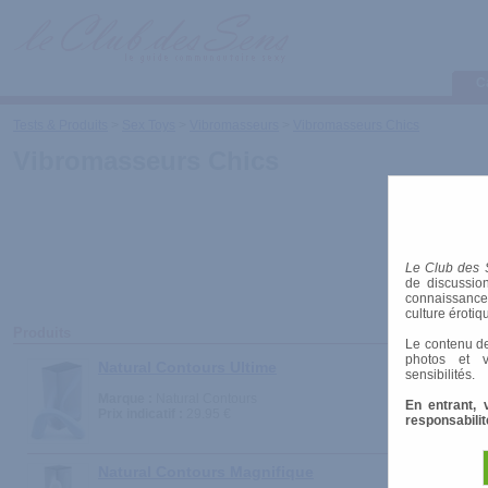
C
Tests & Produits
>
Sex Toys
>
Vibromasseurs
>
Vibromasseurs Chics
Vibromasseurs Chics
Le Club des 
de discussion
connaissances 
culture érotiq
Produits
Le contenu de
photos et v
Natural Contours Ultime
sensibilités.
Marque :
Natural Contours
En entrant, 
Prix indicatif :
29.95 €
responsabilit
Natural Contours Magnifique