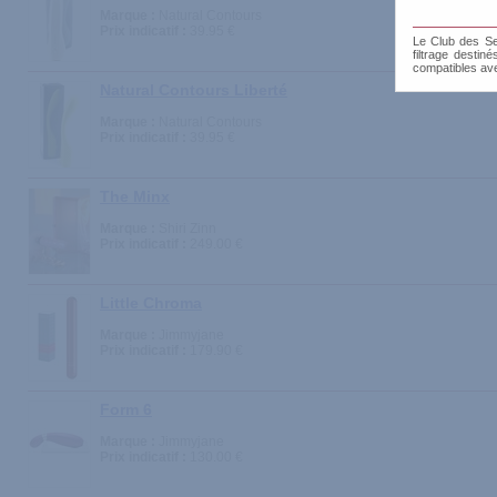
Marque :
Natural Contours
Prix indicatif :
39.95 €
Le Club des Sen
filtrage destin
compatibles av
Natural Contours Liberté
Marque :
Natural Contours
Prix indicatif :
39.95 €
The Minx
Marque :
Shiri Zinn
Prix indicatif :
249.00 €
Little Chroma
Marque :
Jimmyjane
Prix indicatif :
179.90 €
Form 6
Marque :
Jimmyjane
Prix indicatif :
130.00 €