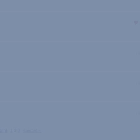
dent
1
2
3
suivant »