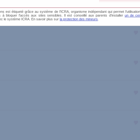
s est étiqueté grâce au système de l'ICRA, organisme indépendant qui permet l'utilisation
és à bloquer l'accès aux sites sensibles. Il est conseillé aux parents d'installer
un de ces
ec le système ICRA. En savoir plus sur
la protection des mineurs
.