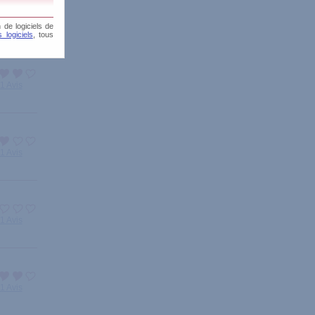
1 Avis
 de logiciels de
 logiciels
, tous
1 Avis
1 Avis
1 Avis
1 Avis